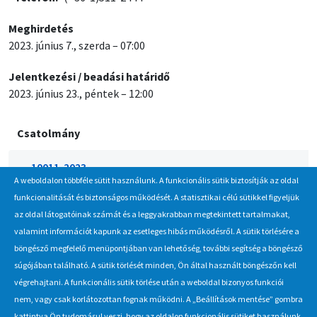
Meghirdetés
2023. június 7., szerda – 07:00
Jelentkezési / beadási határidő
2023. június 23., péntek – 12:00
Csatolmány
10011-2023-
A weboldalon többféle sütit használunk. A funkcionális sütik biztosítják az oldal
start_palyazati_felhivas_jarmu_belsoberendezes_alk_
funkcionalitását és biztonságos működését. A statisztikai célú sütikkel figyeljük
az oldal látogatóinak számát és a leggyakrabban megtekintett tartalmakat,
valamint információt kapunk az esetleges hibás működésről. A sütik törlésére a
böngésző megfelelő menüpontjában van lehetőség, további segítség a böngésző
Hírlevél
súgójában található. A sütik törlését minden, Ön által használt böngészőn kell
végrehajtani. A funkcionális sütik törlése után a weboldal bizonyos funkciói
Iratkozzon fel Beszerzés Hírlevél szolgáltatásunkra, hogy értesüljön
nem, vagy csak korlátozottan fognak működni. A „Beállítások mentése” gombra
a MÁV-csoport által indított új beszerzési eljárásokról, anyag,
kattintva Ön tudomásul veszi, hogy az oldalon funkcionális sütiket használunk.