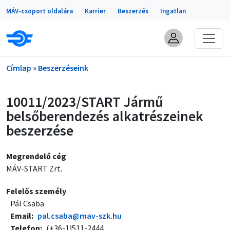
Portálok
Ugrás a tartalomra
MÁV-csoport oldalára
Karrier
Beszerzés
Ingatlan
Morzsa
Címlap
Beszerzéseink
10011/2023/START Jármű
belsőberendezés alkatrészeinek
beszerzése
Megrendelő cég
MÁV-START Zrt.
Felelős személy
Pál Csaba
Email
pal.csaba@mav-szk.hu
Telefon
(+36-1)511-2444