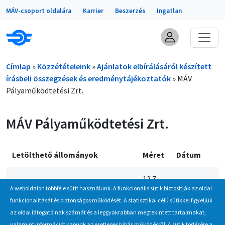
Portálok
Ugrás a tartalomra
MÁV-csoport oldalára
Karrier
Beszerzés
Ingatlan
Morzsa
Címlap
Közzétételeink
Ajánlatok elbírálásáról készített
írásbeli összegzések és eredménytájékoztatók
MÁV
Pályaműködtetési Zrt.
MÁV Pályaműködtetési Zrt.
Letölthető állományok
Méret
Dátum
13.7
osszegzesek_2025.zip
2026.02.24.
A weboldalon többféle sütit használunk. A funkcionális sütik biztosítják az oldal
MB
funkcionalitását és biztonságos működését. A statisztikai célú sütikkel figyeljük
az oldal látogatóinak számát és a leggyakrabban megtekintett tartalmakat,
Oldal menü
valamint információt kapunk az esetleges hibás működésről. A sütik törlésére a