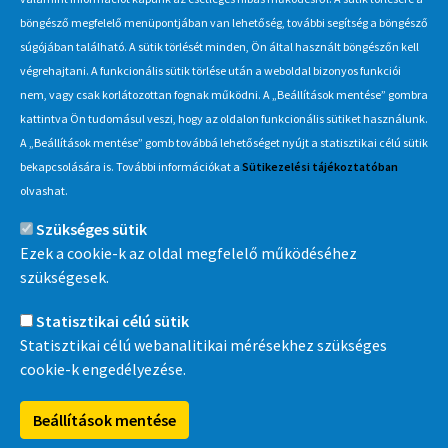
böngésző megfelelő menüpontjában van lehetőség, további segítség a böngésző
Hírlevél
súgójában található. A sütik törlését minden, Ön által használt böngészőn kell
végrehajtani. A funkcionális sütik törlése után a weboldal bizonyos funkciói
Iratkozzon fel Beszerzés Hírlevél szolgáltatásunkra, hogy értesüljön
nem, vagy csak korlátozottan fognak működni. A „Beállítások mentése” gombra
a MÁV-csoport által indított új beszerzési eljárásokról, anyag,
kattintva Ön tudomásul veszi, hogy az oldalon funkcionális sütiket használunk.
eszközértékesítési akciókról.
A „Beállítások mentése” gomb továbbá lehetőséget nyújt a statisztikai célú sütik
Érdekel
bekapcsolására is. További információkat a
Sütikezelési tájékoztatóban
olvashat.
Szükséges sütik
Információ
Ezek a cookie-k az oldal megfelelő működéséhez
szükségesek.
MÁV-csoport
Statisztikai célú sütik
Statisztikai célú webanalitikai mérésekhez szükséges
cookie-k engedélyezése.
MÁVDIREKT
Beállítások mentése