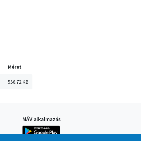
Méret
556.72 KB
MÁV alkalmazás
Kép