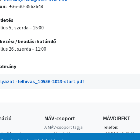
fon
+36-30-3563648
rdetés
lius 5., szerda – 15:00
kezési / beadási határidő
úlius 26., szerda – 11:00
olmány
lyazati-felhivas_10556-2023-start.pdf
máció
MÁV-csoport
MÁVDIREKT
A MÁV-csoport tagjai
Telefon:
ételi helyek
Jogi útmutatás
+36 (1) 3 49 49 49