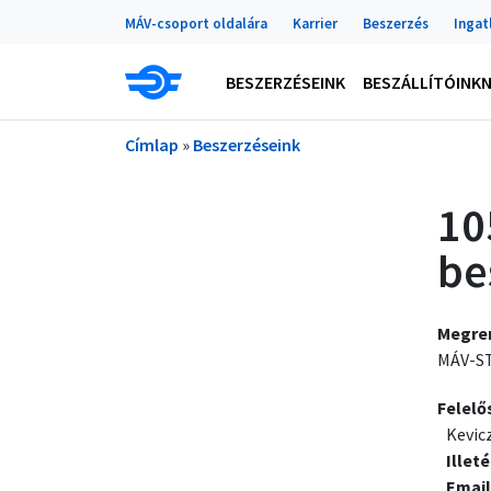
Portálok
Ugrás a tartalomra
MÁV-csoport oldalára
Karrier
Beszerzés
Ingat
Main navigation
BESZERZÉSEINK
BESZÁLLÍTÓINK
Morzsa
Címlap
Beszerzéseink
10
be
Megre
MÁV-ST
Felelő
Kevic
Illet
Email