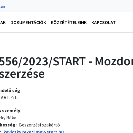
lan
NAK
DOKUMENTÁCIÓK
KÖZZÉTÉTELEINK
KAPCSOLAT
556/2023/START - Mozd
szerzése
ndelő cég
ART Zrt.
s személy
zky Réka
ékesség
Beszerzési szakértő
keviczky.reka@mav-start.hu