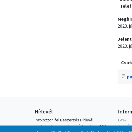
Tele
Meghi
2023. jú
Jelent
2023. j
Csat
pa
Hírlevél
Infor
Iratkozzon fel Beszerzés Hírlevél
GYIK
szolgáltatásunkra, hogy értesüljön a MÁV-
Jegyátv