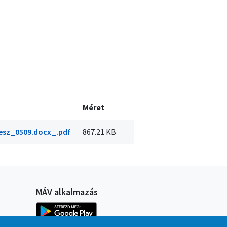
Méret
besz_0509.docx_.pdf
867.21 KB
MÁV alkalmazás
Kép