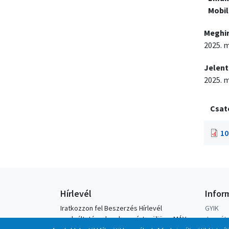
Mobil
Meghi
2025. m
Jelent
2025. m
Csat
10
Hírlevél
Infor
Iratkozzon fel Beszerzés Hírlevél
GYIK
szolgáltatásunkra, hogy értesüljön a MÁV-
Jegyátv