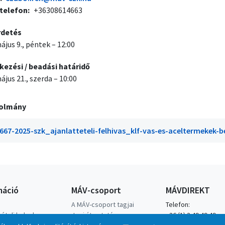
telefon
+36308614663
rdetés
ájus 9., péntek – 12:00
kezési / beadási határidő
ájus 21., szerda – 10:00
olmány
667-2025-szk_ajanlatteteli-felhivas_klf-vas-es-aceltermekek-
máció
MÁV-csoport
MÁVDIREKT
A MÁV-csoport tagjai
Telefon:
ételi helyek
Jogi útmutatás
+36 (1) 3 49 49 49