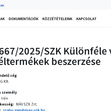
lan
NAK
DOKUMENTÁCIÓK
KÖZZÉTÉTELEINK
KAPCSOLAT
667/2025/SZK Különféle v
éltermékek beszerzése
ndelő cég
G Kft.
s személy
 Irén
ékesség
MÁV SZK Zrt.
szabo.iren@mav-szk.hu