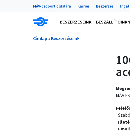
Portálok
Ugrás a tartalomra
MÁV-csoport oldalára
Karrier
Beszerzés
Ingat
Main navigation
BESZERZÉSEINK
BESZÁLLÍTÓINK
Morzsa
Címlap
Beszerzéseink
10
ac
Megre
MÁV FK
Felelő
Szabó
Illet
Email