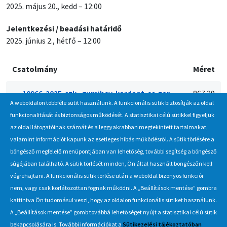
2025. május 20., kedd – 12:00
Jelentkezési / beadási határidő
2025. június 2., hétfő – 12:00
Csatolmány
Méret
10966-2025-szk_gumihev-kardant-es-zar-
867.39
A weboldalon többféle sütit használunk. A funkcionális sütik biztosítják az oldal
besz-ajanlatteteli-felhivas.pdf
KB
funkcionalitását és biztonságos működését. A statisztikai célú sütikkel figyeljük
az oldal látogatóinak számát és a leggyakrabban megtekintett tartalmakat,
valamint információt kapunk az esetleges hibás működésről. A sütik törlésére a
böngésző megfelelő menüpontjában van lehetőség, további segítség a böngésző
Hírlevél
súgójában található. A sütik törlését minden, Ön által használt böngészőn kell
végrehajtani. A funkcionális sütik törlése után a weboldal bizonyos funkciói
Iratkozzon fel Beszerzés Hírlevél szolgáltatásunkra, hogy értesüljön
nem, vagy csak korlátozottan fognak működni. A „Beállítások mentése” gombra
a MÁV-csoport által indított új beszerzési eljárásokról, anyag,
kattintva Ön tudomásul veszi, hogy az oldalon funkcionális sütiket használunk.
eszközértékesítési akciókról.
A „Beállítások mentése” gomb továbbá lehetőséget nyújt a statisztikai célú sütik
Érdekel
bekapcsolására is. További információkat a
Sütikezelési tájékoztatóban