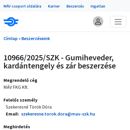
Portálok
Ugrás a tartalomra
MÁV-csoport oldalára
Karrier
Beszerzés
Ingatlan
Morzsa
Címlap
Beszerzéseink
10966/2025/SZK - Gumiheveder,
kardántengely és zár beszerzése
Megrendelő cég
MÁV FKG Kft.
Felelős személy
Szekeresné Török Dóra
Email
szekeresne.torok.dora@mav-szk.hu
Meghirdetés