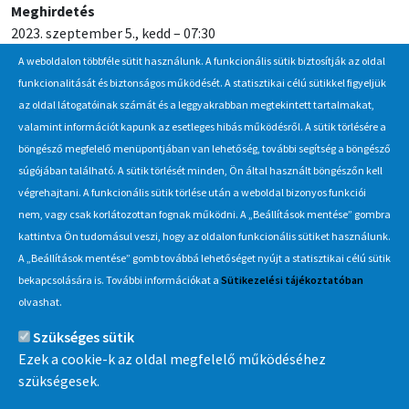
Meghirdetés
2023. szeptember 5., kedd – 07:30
A weboldalon többféle sütit használunk. A funkcionális sütik biztosítják az oldal
Jelentkezési / beadási határidő
funkcionalitását és biztonságos működését. A statisztikai célú sütikkel figyeljük
2023. szeptember 22., péntek – 10:00
az oldal látogatóinak számát és a leggyakrabban megtekintett tartalmakat,
valamint információt kapunk az esetleges hibás működésről. A sütik törlésére a
böngésző megfelelő menüpontjában van lehetőség, további segítség a böngésző
Hírlevél
súgójában található. A sütik törlését minden, Ön által használt böngészőn kell
végrehajtani. A funkcionális sütik törlése után a weboldal bizonyos funkciói
Iratkozzon fel Beszerzés Hírlevél szolgáltatásunkra, hogy értesüljön
nem, vagy csak korlátozottan fognak működni. A „Beállítások mentése” gombra
a MÁV-csoport által indított új beszerzési eljárásokról, anyag,
kattintva Ön tudomásul veszi, hogy az oldalon funkcionális sütiket használunk.
eszközértékesítési akciókról.
A „Beállítások mentése” gomb továbbá lehetőséget nyújt a statisztikai célú sütik
Érdekel
bekapcsolására is. További információkat a
Sütikezelési tájékoztatóban
olvashat.
Szükséges sütik
Információ
Ezek a cookie-k az oldal megfelelő működéséhez
szükségesek.