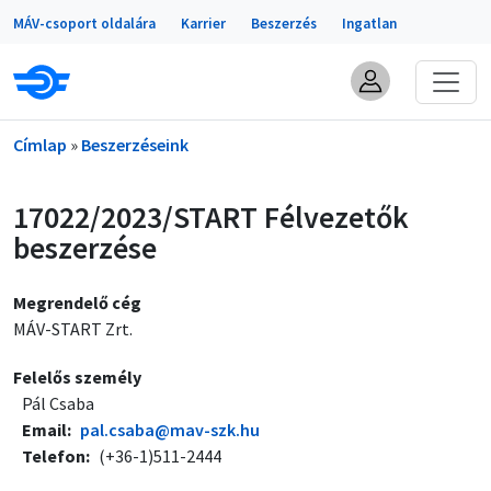
Portálok
Ugrás a tartalomra
MÁV-csoport oldalára
Karrier
Beszerzés
Ingatlan
Morzsa
Címlap
Beszerzéseink
17022/2023/START Félvezetők
beszerzése
Megrendelő cég
MÁV-START Zrt.
Felelős személy
Pál Csaba
Email
pal.csaba@mav-szk.hu
Telefon
(+36-1)511-2444