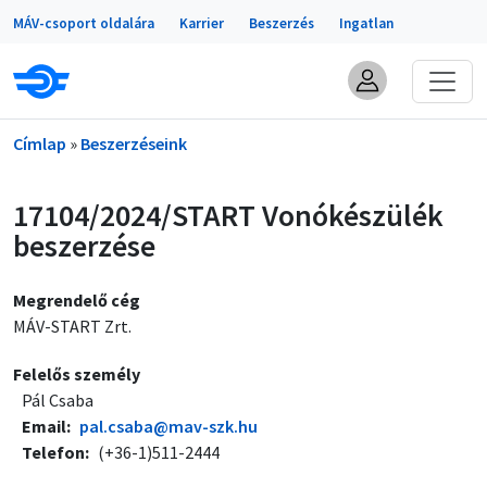
Portálok
Ugrás a tartalomra
MÁV-csoport oldalára
Karrier
Beszerzés
Ingatlan
Morzsa
Címlap
Beszerzéseink
17104/2024/START Vonókészülék
beszerzése
Megrendelő cég
MÁV-START Zrt.
Felelős személy
Pál Csaba
Email
pal.csaba@mav-szk.hu
Telefon
(+36-1)511-2444