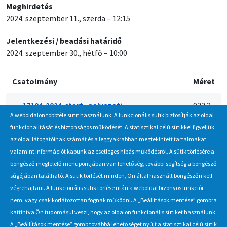
Meghirdetés
2024. szeptember 11., szerda – 12:15
Jelentkezési / beadási határidő
2024. szeptember 30., hétfő – 10:00
Csatolmány
Méret
17104-2024-start_palyazati-
932.3
A weboldalon többféle sütit használunk. A funkcionális sütik biztosítják az oldal
felhivas_vonokeszulek_240911.pdf
KB
funkcionalitását és biztonságos működését. A statisztikai célú sütikkel figyeljük
az oldal látogatóinak számát és a leggyakrabban megtekintett tartalmakat,
valamint információt kapunk az esetleges hibás működésről. A sütik törlésére a
böngésző megfelelő menüpontjában van lehetőség, további segítség a böngésző
Hírlevél
súgójában található. A sütik törlését minden, Ön által használt böngészőn kell
végrehajtani. A funkcionális sütik törlése után a weboldal bizonyos funkciói
Iratkozzon fel Beszerzés Hírlevél szolgáltatásunkra, hogy értesüljön
nem, vagy csak korlátozottan fognak működni. A „Beállítások mentése” gombra
a MÁV-csoport által indított új beszerzési eljárásokról, anyag,
kattintva Ön tudomásul veszi, hogy az oldalon funkcionális sütiket használunk.
eszközértékesítési akciókról.
A „Beállítások mentése” gomb továbbá lehetőséget nyújt a statisztikai célú sütik