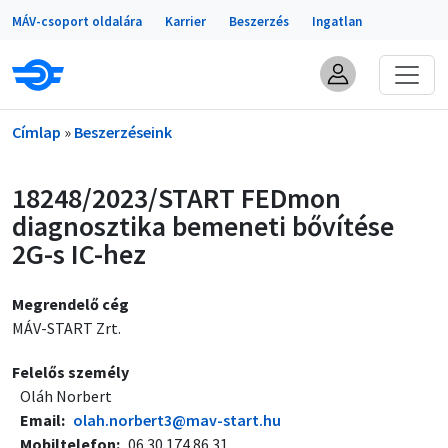
Portálok
Ugrás a tartalomra
MÁV-csoport oldalára
Karrier
Beszerzés
Ingatlan
Morzsa
Címlap
Beszerzéseink
18248/2023/START FEDmon
diagnosztika bemeneti bővítése
2G-s IC-hez
Megrendelő cég
MÁV-START Zrt.
Felelős személy
Oláh Norbert
Email
olah.norbert3@mav-start.hu
Mobiltelefon
06 30 174 86 31