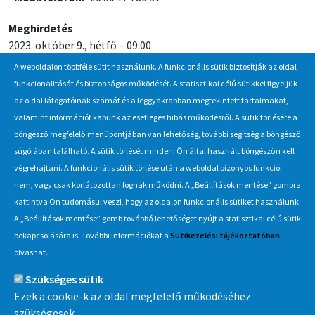
Meghirdetés
2023. október 9., hétfő – 09:00
A weboldalon többféle sütit használunk. A funkcionális sütik biztosítják az oldal
Jelentkezési / beadási határidő
funkcionalitását és biztonságos működését. A statisztikai célú sütikkel figyeljük
2023. október 27., péntek – 10:00
az oldal látogatóinak számát és a leggyakrabban megtekintett tartalmakat,
valamint információt kapunk az esetleges hibás működésről. A sütik törlésére a
böngésző megfelelő menüpontjában van lehetőség, további segítség a böngésző
Hírlevél
súgójában található. A sütik törlését minden, Ön által használt böngészőn kell
végrehajtani. A funkcionális sütik törlése után a weboldal bizonyos funkciói
Iratkozzon fel Beszerzés Hírlevél szolgáltatásunkra, hogy értesüljön
nem, vagy csak korlátozottan fognak működni. A „Beállítások mentése” gombra
a MÁV-csoport által indított új beszerzési eljárásokról, anyag,
kattintva Ön tudomásul veszi, hogy az oldalon funkcionális sütiket használunk.
eszközértékesítési akciókról.
A „Beállítások mentése” gomb továbbá lehetőséget nyújt a statisztikai célú sütik
Érdekel
bekapcsolására is. További információkat a
Sütikezelési tájékoztatóban
olvashat.
Szükséges sütik
Információ
Ezek a cookie-k az oldal megfelelő működéséhez
szükségesek.