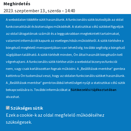
Meghirdetés
2023. szeptember 13., szerda – 14:40
A weboldalon többféle sütit használunk. A funkcionális sütik biztosítják az oldal
Jelentkezési / beadási határidő
funkcionalitását és biztonságos működését. A statisztikai célú sütikkel figyeljük
2023. szeptember 29., péntek – 10:00
az oldal látogatóinak számát és a leggyakrabban megtekintett tartalmakat,
valamint információt kapunk az esetleges hibás működésről. A sütik törlésére a
böngésző megfelelő menüpontjában van lehetőség, további segítség a böngésző
Hírlevél
súgójában található. A sütik törlését minden, Ön által használt böngészőn kell
végrehajtani. A funkcionális sütik törlése után a weboldal bizonyos funkciói
Iratkozzon fel Beszerzés Hírlevél szolgáltatásunkra, hogy értesüljön
nem, vagy csak korlátozottan fognak működni. A „Beállítások mentése” gombra
a MÁV-csoport által indított új beszerzési eljárásokról, anyag,
kattintva Ön tudomásul veszi, hogy az oldalon funkcionális sütiket használunk.
eszközértékesítési akciókról.
A „Beállítások mentése” gomb továbbá lehetőséget nyújt a statisztikai célú sütik
Érdekel
bekapcsolására is. További információkat a
Sütikezelési tájékoztatóban
olvashat.
Szükséges sütik
Információ
Ezek a cookie-k az oldal megfelelő működéséhez
szükségesek.