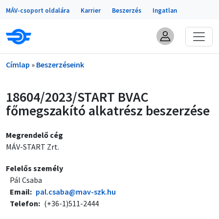
Portálok
Ugrás a tartalomra
MÁV-csoport oldalára
Karrier
Beszerzés
Ingatlan
Morzsa
Címlap
Beszerzéseink
18604/2023/START BVAC
főmegszakító alkatrész beszerzése
Megrendelő cég
MÁV-START Zrt.
Felelős személy
Pál Csaba
Email
pal.csaba@mav-szk.hu
Telefon
(+36-1)511-2444