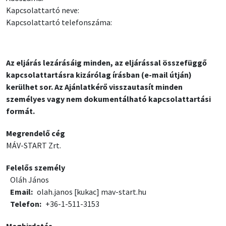
Kapcsolattartó neve:
Kapcsolattartó telefonszáma:
Az eljárás lezárásáig minden, az eljárással összefüggő
kapcsolattartásra kizárólag írásban (e-mail útján)
kerülhet sor. Az Ajánlatkérő visszautasít minden
személyes vagy nem dokumentálható kapcsolattartási
formát.
Megrendelő cég
MÁV-START Zrt.
Felelős személy
Oláh János
Email
olah.janos
[kukac]
mav-start.hu
Telefon
+36-1-511-3153