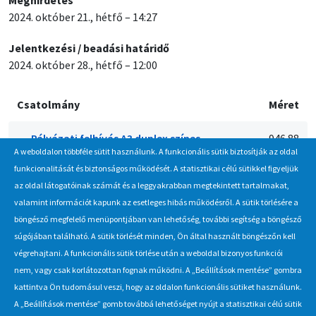
Meghirdetés
2024. október 21., hétfő – 14:27
Jelentkezési / beadási határidő
2024. október 28., hétfő – 12:00
Csatolmány
Méret
Pályázati felhívás A3 duplex színes
946.88
A weboldalon többféle sütit használunk. A funkcionális sütik biztosítják az oldal
nyomtatók beszerzése
KB
funkcionalitását és biztonságos működését. A statisztikai célú sütikkel figyeljük
az oldal látogatóinak számát és a leggyakrabban megtekintett tartalmakat,
valamint információt kapunk az esetleges hibás működésről. A sütik törlésére a
böngésző megfelelő menüpontjában van lehetőség, további segítség a böngésző
Hírlevél
súgójában található. A sütik törlését minden, Ön által használt böngészőn kell
végrehajtani. A funkcionális sütik törlése után a weboldal bizonyos funkciói
Iratkozzon fel Beszerzés Hírlevél szolgáltatásunkra, hogy értesüljön
nem, vagy csak korlátozottan fognak működni. A „Beállítások mentése” gombra
a MÁV-csoport által indított új beszerzési eljárásokról, anyag,
kattintva Ön tudomásul veszi, hogy az oldalon funkcionális sütiket használunk.
eszközértékesítési akciókról.
A „Beállítások mentése” gomb továbbá lehetőséget nyújt a statisztikai célú sütik