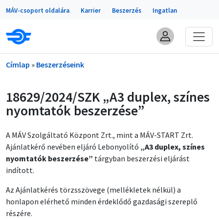
Portálok
Ugrás a tartalomra
MÁV-csoport oldalára
Karrier
Beszerzés
Ingatlan
Morzsa
Címlap
Beszerzéseink
18629/2024/SZK „A3 duplex, színes
nyomtatók beszerzése”
A MÁV Szolgáltató Központ Zrt., mint a MÁV-START Zrt.
Ajánlatkérő nevében eljáró Lebonyolító
„A3 duplex, színes
nyomtatók beszerzése”
tárgyban beszerzési eljárást
indított.
Az Ajánlatkérés törzsszövege (mellékletek nélkül) a
honlapon elérhető minden érdeklődő gazdasági szereplő
részére.