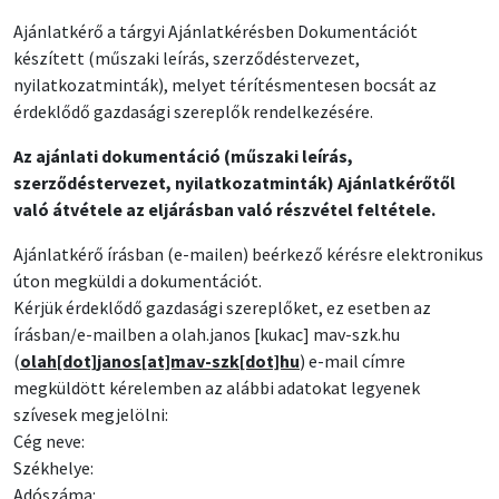
Ajánlatkérő a tárgyi Ajánlatkérésben Dokumentációt
készített (műszaki leírás, szerződéstervezet,
nyilatkozatminták), melyet térítésmentesen bocsát az
érdeklődő gazdasági szereplők rendelkezésére.
Az ajánlati dokumentáció (műszaki leírás,
szerződéstervezet, nyilatkozatminták) Ajánlatkérőtől
való átvétele az eljárásban való részvétel feltétele.
Ajánlatkérő írásban (e-mailen) beérkező kérésre elektronikus
úton megküldi a dokumentációt.
Kérjük érdeklődő gazdasági szereplőket, ez esetben az
írásban/e-mailben a
olah
.
janos
[kukac]
mav-szk
.
hu
(
olah[dot]janos[at]mav-szk[dot]hu
)
e-mail címre
megküldött kérelemben az alábbi adatokat legyenek
szívesek megjelölni:
Cég neve:
Székhelye:
Adószáma: