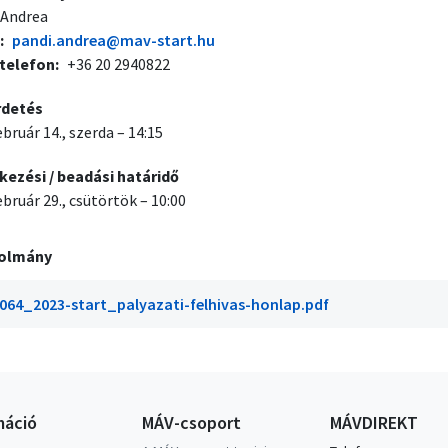
 Andrea
pandi.andrea@mav-start.hu
telefon
+36 20 2940822
rdetés
ebruár 14., szerda – 14:15
kezési / beadási határidő
ebruár 29., csütörtök – 10:00
olmány
064_2023-start_palyazati-felhivas-honlap.pdf
máció
MÁV-csoport
MÁVDIREKT