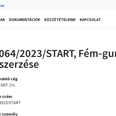
lan
NAK
DOKUMENTÁCIÓK
KÖZZÉTÉTELEINK
KAPCSOLAT
064/2023/START, Fém-gum
szerzése
ndelő cég
ART Zrt.
r szám
2023/START
s személy