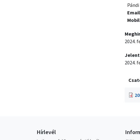
Pándi
Email
Mobil
Meghi
2024. f
Jelent
2024. f
Csat
20
Hírlevél
Infor