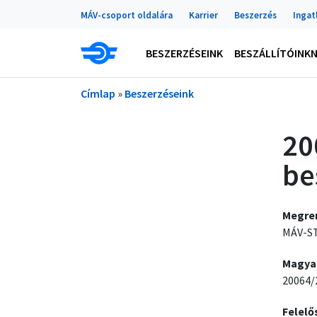
Portálok
Ugrás a tartalomra
MÁV-csoport oldalára
Karrier
Beszerzés
Ingat
Main navigation
BESZERZÉSEINK
BESZÁLLÍTÓINK
Morzsa
Címlap
Beszerzéseink
20
be
Megre
MÁV-ST
Magya
20064/
Felelő