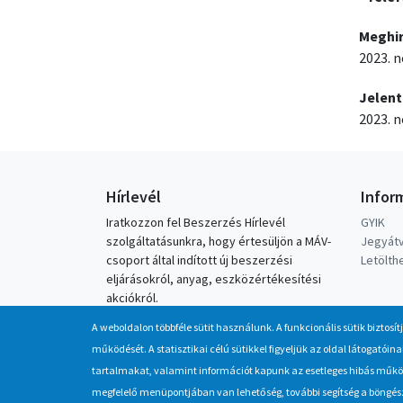
Meghi
2023. n
Jelent
2023. n
Hírlevél
Infor
Iratkozzon fel Beszerzés Hírlevél
GYIK
szolgáltatásunkra, hogy értesüljön a MÁV-
Jegyátv
csoport által indított új beszerzési
Letölt
eljárásokról, anyag, eszközértékesítési
akciókról.
A weboldalon többféle sütit használunk. A funkcionális sütik biztosít
Érdekel
működését. A statisztikai célú sütikkel figyeljük az oldal látogató
tartalmakat, valamint információt kapunk az esetleges hibás működé
megfelelő menüpontjában van lehetőség, további segítség a böngésző