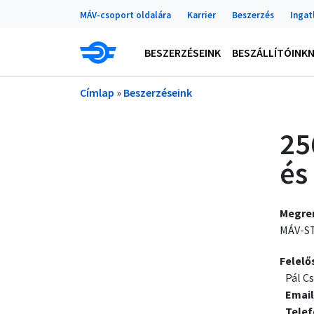
Portálok
Ugrás a tartalomra
MÁV-csoport oldalára
Karrier
Beszerzés
Ingat
Main navigation
BESZERZÉSEINK
BESZÁLLÍTÓINK
Morzsa
Címlap
Beszerzéseink
25
és
Megre
MÁV-ST
Felelő
Pál C
Email
Tele