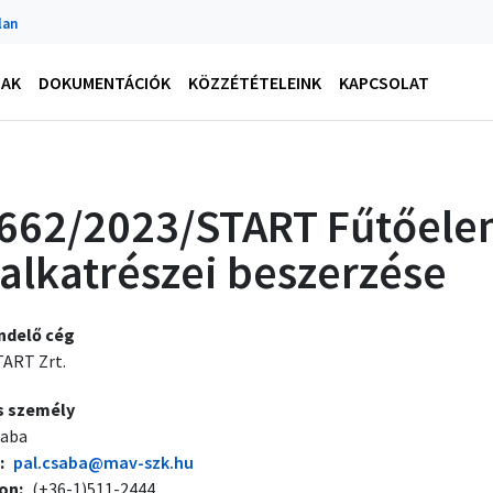
lan
NAK
DOKUMENTÁCIÓK
KÖZZÉTÉTELEINK
KAPCSOLAT
662/2023/START Fűtőelem
 alkatrészei beszerzése
ndelő cég
ART Zrt.
s személy
saba
pal.csaba@mav-szk.hu
fon
(+36-1)511-2444