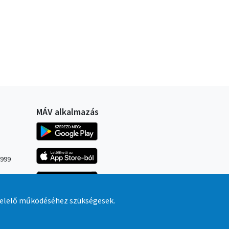
MÁV alkalmazás
Kép
Kép
4999
Kép
felelő működéséhez szükségesek.
Vegyen még gyorsabban,
kényelmesebben és 5% kedvezménnyel
jegyet a MÁV alkalmazáson keresztül.