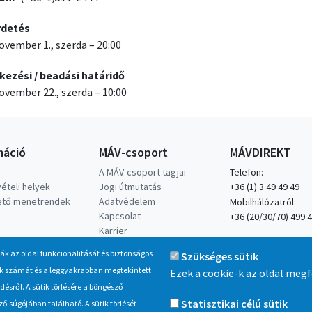
rdetés
ovember 1., szerda – 20:00
kezési / beadási határidő
ovember 22., szerda – 10:00
máció
MÁV-csoport
MÁVDIREKT
A MÁV-csoport tagjai
Telefon:
ételi helyek
Jogi útmutatás
+36 (1) 3 49 49 49
hető menetrendek
Adatvédelem
Mobilhálózatról:
Kapcsolat
+36 (20/30/70) 499 
Karrier
Vasút a nagyvilágban
ják az oldal funkcionalitását és biztonságos
Szükséges sütik
inak számát és a leggyakrabban megtekintett
Ezek a cookie-k az oldal meg
sről. A sütik törlésére a böngésző
Statisztikai célú sütik
 súgójában található. A sütik törlését