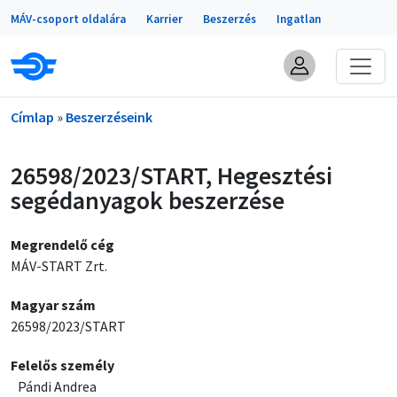
Portálok
Ugrás a tartalomra
MÁV-csoport oldalára
Karrier
Beszerzés
Ingatlan
Morzsa
Címlap
Beszerzéseink
26598/2023/START, Hegesztési
segédanyagok beszerzése
Megrendelő cég
MÁV-START Zrt.
Magyar szám
26598/2023/START
Felelős személy
Pándi Andrea