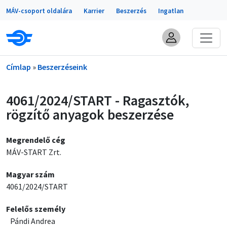
Portálok
Ugrás a tartalomra
MÁV-csoport oldalára
Karrier
Beszerzés
Ingatlan
Morzsa
Címlap
Beszerzéseink
4061/2024/START - Ragasztók,
rögzítő anyagok beszerzése
Megrendelő cég
MÁV-START Zrt.
Magyar szám
4061/2024/START
Felelős személy
Pándi Andrea