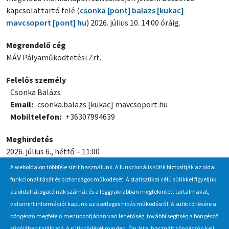
kapcsolattartó felé (
csonka
[pont]
balazs
[kukac]
mavcsoport
[pont]
hu
) 2026. július 10. 14:00 óráig.
Megrendelő cég
MÁV Pályaműködtetési Zrt.
Felelős személy
Csonka Balázs
Email
csonka.balazs
[kukac]
mavcsoport.hu
Mobiltelefon
+36307994639
Meghirdetés
2026. július 6., hétfő – 11:00
A weboldalon többféle sütit használunk. A funkcionális sütik biztosítják az oldal
Jelentkezési / beadási határidő
funkcionalitását és biztonságos működését. A statisztikai célú sütikkel figyeljük
2026. július 20., hétfő – 14:00
az oldal látogatóinak számát és a leggyakrabban megtekintett tartalmakat,
valamint információt kapunk az esetleges hibás működésről. A sütik törlésére a
böngésző megfelelő menüpontjában van lehetőség, további segítség a böngésző
súgójában található. A sütik törlését minden, Ön által használt böngészőn kell