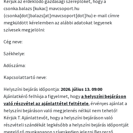
Kérjük az érdeklődő gazdasági szereplőket, hogy a
csonka
.
balazs
[kukac]
mavcsoport
.
hu
(csonka[dot]balazs[at]mavcsoport[dot]hu)
e-mail címre
megküldött kérelemben az alábbi adatokat legyenek
szívesek megjelölni:
Cég neve:
Székhelye:
Adószáma:
Kapcsolattartó neve:
Helyszíni bejárás időpontja:
2026. július 13. 09:00
Ajánlatkérő felhívja a figyelmet, hogy
a helyszíni bejáráson
való részvétel az ajánlattétel feltétele
, érvényes ajánlat a
helyszíni bejáráson való megjelenés nélkül nem tehető!
Kérjük T. Ajánlattevőt, hogy a helyszíni bejáráson való
részvételi szándékát legkésőbb a helyszíni bejárás időpontját
megelőző munkanapon szíveskedjen jelezni Beszerző