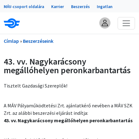
Portálok
Ugrás a tartalomra
MÁV-csoport oldalára
Karrier
Beszerzés
Ingatlan
Morzsa
Címlap
Beszerzéseink
43. vv. Nagykarácsony
megállóhelyen peronkarbantartás
Tisztelt Gazdasági Szereplők!
A MÁV Pályaműködtetési Zrt. ajánlatkérő nevében a MÁV SZK
Zrt. az alábbi beszerzési eljárást indítja:
43. vv. Nagykarácsony megállóhelyen peronkarbantartás