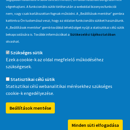
Hírlevél
végrehajtani. A funkcionális sütik törlése után a weboldal bizonyos funkciói
Iratkozzon fel Beszerzés Hírlevél szolgáltatásunkra, hogy értesüljön
nem, vagy csak korlátozottan fognak működni. A „Beállítások mentése” gombra
a MÁV-csoport által indított új beszerzési eljárásokról, anyag,
kattintva Ön tudomásul veszi, hogy az oldalon funkcionális sütiket használunk.
eszközértékesítési akciókról.
A „Beállítások mentése” gomb továbbá lehetőséget nyújt a statisztikai célú sütik
Érdekel
bekapcsolására is. További információkat a
Sütikezelési tájékoztatóban
olvashat.
Szükséges sütik
Információ
Ezek a cookie-k az oldal megfelelő működéséhez
szükségesek.
MÁV-csoport
Statisztikai célú sütik
Statisztikai célú webanalitikai mérésekhez szükséges
cookie-k engedélyezése.
MÁVDIREKT
Beállítások mentése
MÁV alkalmazás
Wi
Minden süti elfogadása