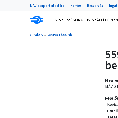
Portálok
Ugrás a tartalomra
MÁV-csoport oldalára
Karrier
Beszerzés
Ingat
Main navigation
BESZERZÉSEINK
BESZÁLLÍTÓINK
Morzsa
Címlap
Beszerzéseink
55
be
Megre
MÁV-ST
Felelő
Kevic
Email
Tele