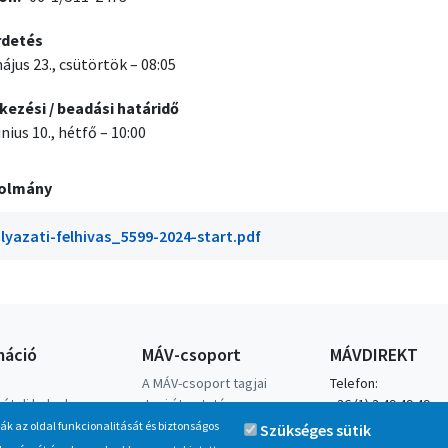
rdetés
ájus 23., csütörtök – 08:05
kezési / beadási határidő
únius 10., hétfő – 10:00
olmány
lyazati-felhivas_5599-2024-start.pdf
máció
MÁV-csoport
MÁVDIREKT
A MÁV-csoport tagjai
Telefon:
ételi helyek
Jogi útmutatás
+36 (1) 3 49 49 49
hető menetrendek
Adatvédelem
Mobilhálózatról:
ják az oldal funkcionalitását és biztonságos
Szükséges sütik
Kapcsolat
+36 (20/30/70) 499 