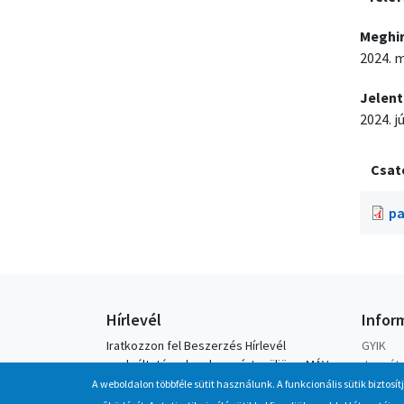
Meghi
2024. m
Jelent
2024. j
Csat
pa
Hírlevél
Infor
Iratkozzon fel Beszerzés Hírlevél
GYIK
szolgáltatásunkra, hogy értesüljön a MÁV-
Jegyátv
csoport által indított új beszerzési
Letölt
A weboldalon többféle sütit használunk. A funkcionális sütik biztosít
eljárásokról, anyag, eszközértékesítési