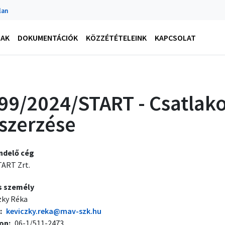
lan
NAK
DOKUMENTÁCIÓK
KÖZZÉTÉTELEINK
KAPCSOLAT
99/2024/START - Csatlak
szerzése
ndelő cég
ART Zrt.
s személy
zky Réka
keviczky.reka@mav-szk.hu
fon
06-1/511-2473