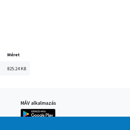
Méret
825.24 KB
MÁV alkalmazás
Kép
Kép
4999