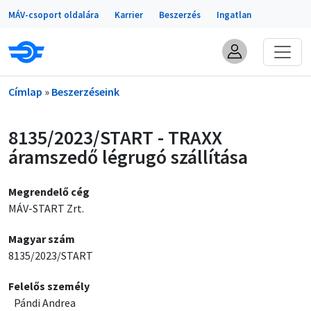
Portálok
Ugrás a tartalomra
MÁV-csoport oldalára
Karrier
Beszerzés
Ingatlan
Morzsa
Címlap
Beszerzéseink
8135/2023/START - TRAXX
áramszedő légrugó szállítása
Megrendelő cég
MÁV-START Zrt.
Magyar szám
8135/2023/START
Felelős személy
Pándi Andrea