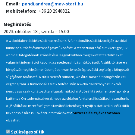
Email
pandi.andrea@mav-start.hu
Mobiltelefon
+36 20 2940822
Meghirdetés
2023. október 18., szerda – 15:00
A weboldalon többféle sütit használunk. A funkcionális sütik biztosítják az oldal
Jelentkezési / beadási határidő
funkcionalitását és biztonságos működését. A statisztikai célú sütikkel figyeljük
2023. november 6., hétfő – 10:00
az oldal látogatóinak számát és a leggyakrabban megtekintett tartalmakat,
valamint információt kapunk az esetleges hibás működésről. A sütik törlésére a
böngésző megfelelő menüpontjában van lehetőség, további segítség a böngésző
Hírlevél
súgójában található. A sütik törlését minden, Ön által használt böngészőn kell
végrehajtani. A funkcionális sütik törlése után a weboldal bizonyos funkciói
Iratkozzon fel Beszerzés Hírlevél szolgáltatásunkra, hogy értesüljön
nem, vagy csak korlátozottan fognak működni. A „Beállítások mentése” gombra
a MÁV-csoport által indított új beszerzési eljárásokról, anyag,
kattintva Ön tudomásul veszi, hogy az oldalon funkcionális sütiket használunk.
eszközértékesítési akciókról.
A „Beállítások mentése” gomb továbbá lehetőséget nyújt a statisztikai célú sütik
Érdekel
bekapcsolására is. További információkat a
Sütikezelési tájékoztatóban
olvashat.
Szükséges sütik
Információ