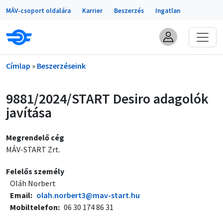
Portálok
Ugrás a tartalomra
MÁV-csoport oldalára
Karrier
Beszerzés
Ingatlan
Morzsa
Címlap
Beszerzéseink
9881/2024/START Desiro adagolók
javítása
Megrendelő cég
MÁV-START Zrt.
Felelős személy
Oláh Norbert
Email
olah.norbert3@mav-start.hu
Mobiltelefon
06 30 174 86 31