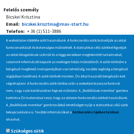
Felelős személy
Bicskei Krisztina
Email
bicskei.krisztina@mav-start.hu
Telefon
+ 36 (1) 511-3886
A weboldalon többféle sütit használunk. A funkcionális sütik biztosítják az oldal
Meghirdetés
funkcionalitását és biztonságos működését. A statisztikai célú sütikkel figyeljük
2012. december 18., kedd – 09:45
az oldal látogatóinak számát és a leggyakrabban megtekintett tartalmakat,
valamint információt kapunk az esetleges hibás működésről. A sütik törlésére a
böngésző megfelelő menüpontjában van lehetőség, további segítség a böngésző
Hírlevél
súgójában található. A sütik törlését minden, Ön által használt böngészőn kell
végrehajtani. A funkcionális sütik törlése után a weboldal bizonyos funkciói
Iratkozzon fel Beszerzés Hírlevél szolgáltatásunkra, hogy értesüljön
nem, vagy csak korlátozottan fognak működni. A „Beállítások mentése” gombra
a MÁV-csoport által indított új beszerzési eljárásokról, anyag,
kattintva Ön tudomásul veszi, hogy az oldalon funkcionális sütiket használunk.
eszközértékesítési akciókról.
A „Beállítások mentése” gomb továbbá lehetőséget nyújt a statisztikai célú sütik
Érdekel
bekapcsolására is. További információkat a
Sütikezelési tájékoztatóban
olvashat.
Szükséges sütik
Információ