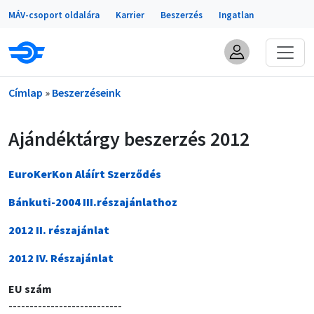
Portálok
Ugrás a tartalomra
MÁV-csoport oldalára
Karrier
Beszerzés
Ingatlan
Morzsa
Címlap
Beszerzéseink
Ajándéktárgy beszerzés 2012
EuroKerKon Aláírt Szerződés
Bánkuti-2004 III.részajánlathoz
2012 II. részajánlat
2012 IV. Részajánlat
EU szám
---------------------------