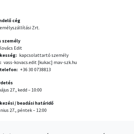
ndelő cég
mélyszállítási Zrt.
s személy
Kovács Edit
ékesség
kapcsolattartó személy
vass-kovacs.edit
[kukac]
mav-szk.hu
telefon
+36 30 0738813
rdetés
ájus 27., kedd – 10:00
kezési / beadási határidő
únius 27., péntek – 12:00