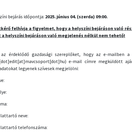
zíni bejárás időpontja:
2025. június 04. (szerda) 09:00.
tkérő felhívja a figyelmet, hogy a helyszíni bejáráson való rés
t a helyszíni bejáráson való megjelenés nélkül nem tehető!
 az érdeklődő gazdasági szereplőket, hogy az e-mailben 
[dot]edit[at]mavcsoport[dot]hu)
e-mail címre megküldött aján
 adatokat legyenek szívesek megjelölni:
ve:
lye:
áma:
lattartó neve:
lattartó telefonszáma: