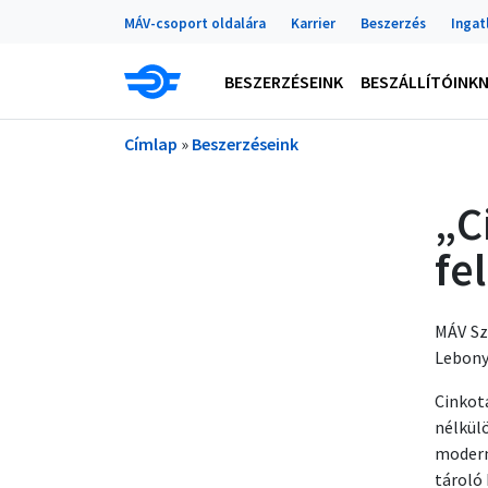
Portálok
Ugrás a tartalomra
MÁV-csoport oldalára
Karrier
Beszerzés
Ingat
Main navigation
BESZERZÉSEINK
BESZÁLLÍTÓINK
Morzsa
Címlap
Beszerzéseink
„C
fe
MÁV Szo
Lebony
Cinkot
nélkül
modern
tároló 