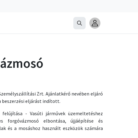
óvázmosó
zemélyszállítási Zrt. Ajánlatkérő nevében eljáró
 beszerzési eljárást indított.
 felújítása - Vasúti járművek üzemeltetéshez
es forgóvázmosó elbontása, újjáépítése és
alak és a mosáshoz használt eszközök számára