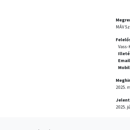
Megre
MÁV Sze
Felelő
Vass-
Illet
Email
Mobil
Meghi
2025. m
Jelent
2025. j