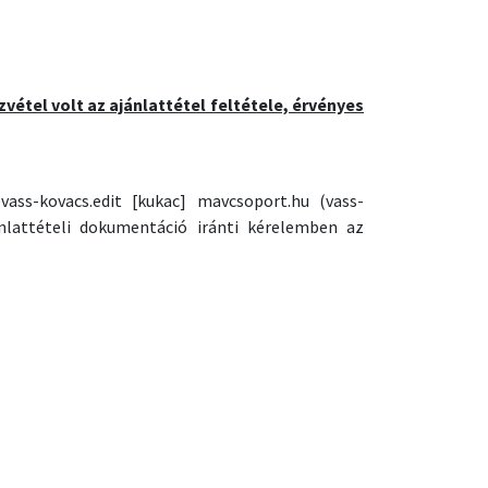
zvétel volt az ajánlattétel feltétele, érvényes
a
vass-kovacs
.
edit
[kukac]
mavcsoport
.
hu
(vass-
lattételi dokumentáció iránti kérelemben az