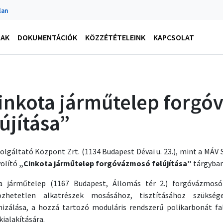
lan
NAK
DOKUMENTÁCIÓK
KÖZZÉTÉTELEINK
KAPCSOLAT
inkota járműtelep forg
lújítása”
lgáltató Központ Zrt. (1134 Budapest Dévai u. 23.), mint a MÁV S
olító
„Cinkota járműtelep forgóvázmosó felújítása”
tárgyban
a járműtelep (1167 Budapest, Állomás tér 2.) forgóvázmosó
özhetetlen alkatrészek mosásához, tisztításához szükség
izálása, a hozzá tartozó moduláris rendszerű polikarbonát f
kialakítására.