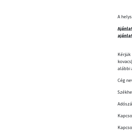
A helys
Ajánla
ajánla
Kérjük
kovacs
alábbi
Cég ne
Székhe
Adósz
Kapcso
Kapcso