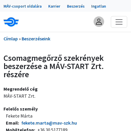
Portálok
Ugrás a tartalomra
MÁV-csoport oldalára
Karrier
Beszerzés
Ingatlan
Morzsa
Címlap
Beszerzéseink
Csomagmegőrző szekrények
beszerzése a MÁV-START Zrt.
részére
Megrendelő cég
MÁV-START Zrt.
Felelős személy
Fekete Márta
Email
fekete.marta@mav-szk.hu
Mobiltelefon
+36 30 5177189