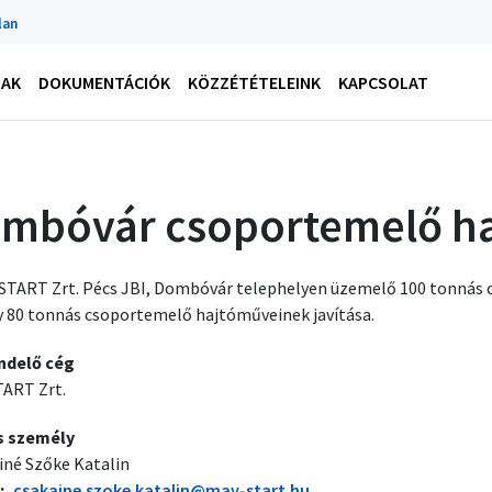
lan
NAK
DOKUMENTÁCIÓK
KÖZZÉTÉTELEINK
KAPCSOLAT
mbóvár csoportemelő ha
START Zrt. Pécs JBI, Dombóvár telephelyen üzemelő 100 tonnás c
 80 tonnás csoportemelő hajtóműveinek javítása.
ndelő cég
ART Zrt.
s személy
iné Szőke Katalin
csakaine.szoke.katalin@mav-start.hu