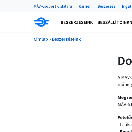
Portálok
Ugrás a tartalomra
MÁV-csoport oldalára
Karrier
Beszerzés
Ingat
Main navigation
BESZERZÉSEINK
BESZÁLLÍTÓINK
Morzsa
Címlap
Beszerzéseink
Do
A MÁV-
műhely
Megre
MÁV-ST
Felelő
Csáka
Email