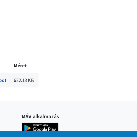
Méret
pdf
622.13 KB
MÁV alkalmazás
Kép