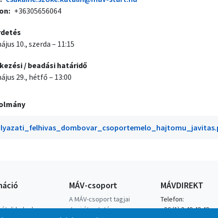
fon
+36305656064
rdetés
ájus 10., szerda – 11:15
kezési / beadási határidő
ájus 29., hétfő – 13:00
olmány
lyazati_felhivas_dombovar_csoportemelo_hajtomu_javitas.
máció
MÁV-csoport
MÁVDIREKT
A MÁV-csoport tagjai
Telefon:
ételi helyek
Jogi útmutatás
+36 (1) 3 49 49 49