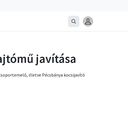
jtómű javítása
soportemelő, illetve Pécsbánya kocsijavító