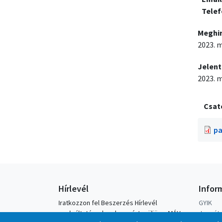
Tele
Meghi
2023. m
Jelent
2023. m
Csat
pa
Hírlevél
Infor
Iratkozzon fel Beszerzés Hírlevél
GYIK
szolgáltatásunkra, hogy értesüljön a MÁV-
Jegyátv