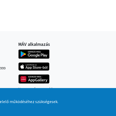
MÁV alkalmazás
Kép
Kép
4999
Kép
Vegyen még gyorsabban,
kényelmesebben és 5% kedvezménnyel
jegyet a MÁV alkalmazáson keresztül.
felelő működéséhez szükségesek.
Ingyenes letöltés iOS és Android
készülékekre.