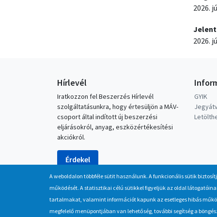
2026. j
Jelent
2026. j
Hírlevél
Infor
Iratkozzon fel Beszerzés Hírlevél
GYIK
szolgáltatásunkra, hogy értesüljön a MÁV-
Jegyátv
csoport által indított új beszerzési
Letölt
eljárásokról, anyag, eszközértékesítési
akciókról.
Érdekel
A weboldalon többféle sütit használunk. A funkcionális sütik biztosít
működését. A statisztikai célú sütikkel figyeljük az oldal látogató
tartalmakat, valamint információt kapunk az esetleges hibás működé
megfelelő menüpontjában van lehetőség, további segítség a böngésző