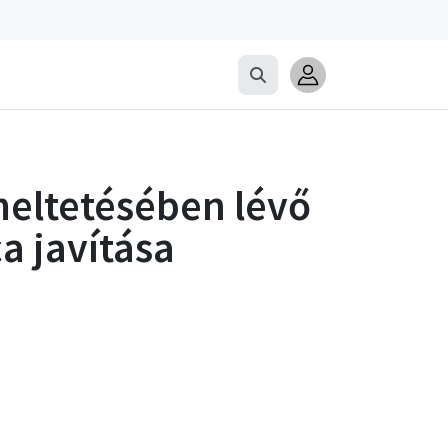
eltetésében lévő
 javítása