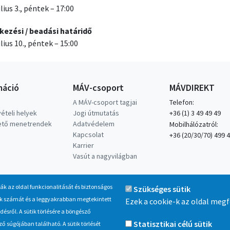
úlius 3., péntek – 17:00
kezési / beadási határidő
úlius 10., péntek – 15:00
máció
MÁV-csoport
MÁVDIREKT
A MÁV-csoport tagjai
Telefon:
ételi helyek
Jogi útmutatás
+36 (1) 3 49 49 49
hető menetrendek
Adatvédelem
Mobilhálózatról:
Kapcsolat
+36 (20/30/70) 499 
Karrier
Vasút a nagyvilágban
ják az oldal funkcionalitását és biztonságos
Szükséges sütik
inak számát és a leggyakrabban megtekintett
Ezek a cookie-k az oldal meg
sről. A sütik törlésére a böngésző
Statisztikai célú sütik
 súgójában található. A sütik törlését