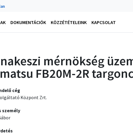
lan
NAK
DOKUMENTÁCIÓK
KÖZZÉTÉTELEINK
KAPCSOLAT
nakeszi mérnökség üzem
matsu FB20M-2R targonca
ndelő cég
olgáltató Központ Zrt.
s személy
Gábor
rdetés