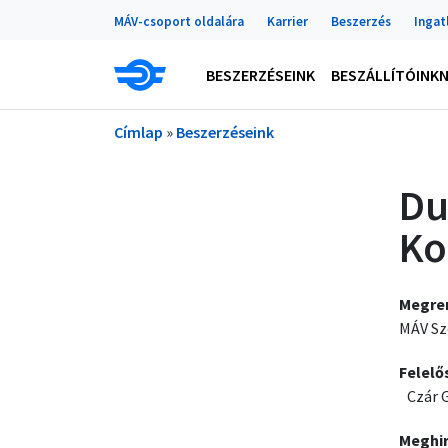
Portálok
Ugrás a tartalomra
MÁV-csoport oldalára
Karrier
Beszerzés
Ingat
Main navigation
BESZERZÉSEINK
BESZÁLLÍTÓINK
Morzsa
Címlap
Beszerzéseink
Du
Ko
Megre
MÁV Sz
Felelő
Czár 
Meghi