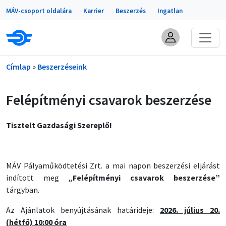
Portálok
Ugrás a tartalomra
MÁV-csoport oldalára
Karrier
Beszerzés
Ingatlan
Morzsa
Címlap
Beszerzéseink
Felépítményi csavarok beszerzése
Tisztelt Gazdasági Szereplő!
MÁV Pályaműködtetési Zrt. a mai napon beszerzési eljárást
indított meg
„
Felépítményi csavarok beszerzése”
tárgyban.
Az Ajánlatok benyújtásának határideje:
2026. július 20.
(hétfő) 10:00 óra