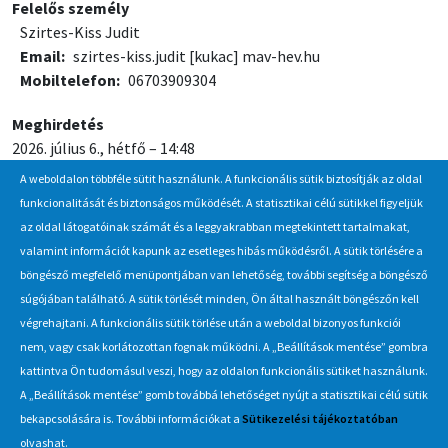
Felelős személy
Szirtes-Kiss Judit
Email
szirtes-kiss.judit
[kukac]
mav-hev.hu
Mobiltelefon
06703909304
Meghirdetés
2026. július 6., hétfő – 14:48
A weboldalon többféle sütit használunk. A funkcionális sütik biztosítják az oldal
Jelentkezési / beadási határidő
funkcionalitását és biztonságos működését. A statisztikai célú sütikkel figyeljük
2026. július 20., hétfő – 10:00
az oldal látogatóinak számát és a leggyakrabban megtekintett tartalmakat,
valamint információt kapunk az esetleges hibás működésről. A sütik törlésére a
böngésző megfelelő menüpontjában van lehetőség, további segítség a böngésző
Hírlevél
súgójában található. A sütik törlését minden, Ön által használt böngészőn kell
végrehajtani. A funkcionális sütik törlése után a weboldal bizonyos funkciói
Iratkozzon fel Beszerzés Hírlevél szolgáltatásunkra, hogy értesüljön
nem, vagy csak korlátozottan fognak működni. A „Beállítások mentése” gombra
a MÁV-csoport által indított új beszerzési eljárásokról, anyag,
kattintva Ön tudomásul veszi, hogy az oldalon funkcionális sütiket használunk.
eszközértékesítési akciókról.
A „Beállítások mentése” gomb továbbá lehetőséget nyújt a statisztikai célú sütik
Érdekel
bekapcsolására is. További információkat a
Sütikezelési tájékoztatóban
olvashat.