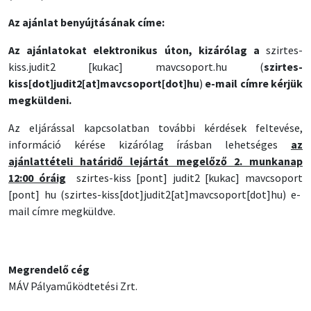
Az ajánlat benyújtásának címe:
Az ajánlatokat elektronikus úton, kizárólag a
szirtes-
kiss
.
judit2
[kukac]
mavcsoport
.
hu
(
szirtes-
kiss[dot]judit2[at]mavcsoport[dot]hu
)
e-mail címre kérjük
megküldeni.
Az eljárással kapcsolatban további kérdések feltevése,
információ kérése kizárólag írásban lehetséges
az
ajánlattételi határidő lejártát megelőző 2. munkanap
12:00 óráig
szirtes-kiss
[pont]
judit2
[kukac]
mavcsoport
[pont]
hu
(szirtes-kiss[dot]judit2[at]mavcsoport[dot]hu)
e-
mail címre megküldve.
Megrendelő cég
MÁV Pályaműködtetési Zrt.