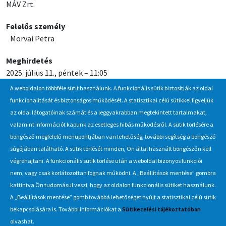
MÁV Zrt.
Felelős személy
Morvai Petra
Meghirdetés
2025. július 11., péntek – 11:05
A weboldalon többféle sütit használunk. A funkcionális sütik biztosítják az oldal
Jelentkezési / beadási határidő
funkcionalitását és biztonságos működését. A statisztikai célú sütikkel figyeljük
2025. július 25., péntek – 14:00
az oldal látogatóinak számát és a leggyakrabban megtekintett tartalmakat,
valamint információt kapunk az esetleges hibás működésről. A sütik törlésére a
böngésző megfelelő menüpontjában van lehetőség, további segítség a böngésző
Hírlevél
súgójában található. A sütik törlését minden, Ön által használt böngészőn kell
végrehajtani. A funkcionális sütik törlése után a weboldal bizonyos funkciói
Iratkozzon fel Beszerzés Hírlevél szolgáltatásunkra, hogy értesüljön
nem, vagy csak korlátozottan fognak működni. A „Beállítások mentése” gombra
a MÁV-csoport által indított új beszerzési eljárásokról, anyag,
kattintva Ön tudomásul veszi, hogy az oldalon funkcionális sütiket használunk.
eszközértékesítési akciókról.
A „Beállítások mentése” gomb továbbá lehetőséget nyújt a statisztikai célú sütik
Érdekel
bekapcsolására is. További információkat a
Sütikezelési tájékoztatóban
olvashat.