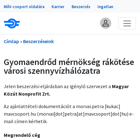
Portálok
Ugrás a tartalomra
MÁV-csoport oldalára
Karrier
Beszerzés
Ingatlan
Morzsa
Címlap
Beszerzéseink
Gyomaendrőd mérnökség rákötése
városi szennyvízhálózatra
Jelen beszerzési eljárásban az igénylő szervezet a
Magyar
Közút Nonprofit Zrt.
Az ajánlattételi dokumentációt a
morvai
.
petra
[kukac]
mavcsoport
.
hu
(morvai[dot]petra[at]mavcsoport[dot]hu)
e-
mail címen kérhetik.
Megrendelő cég