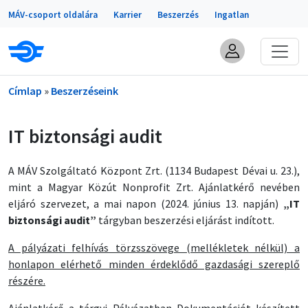
Portálok
Ugrás a tartalomra
MÁV-csoport oldalára
Karrier
Beszerzés
Ingatlan
Morzsa
Címlap
Beszerzéseink
IT biztonsági audit
A MÁV Szolgáltató Központ Zrt. (1134 Budapest Dévai u. 23.),
mint a Magyar Közút Nonprofit Zrt. Ajánlatkérő nevében
eljáró szervezet, a mai napon (2024. június 13. napján)
„IT
biztonsági audit”
tárgyban beszerzési eljárást indított.
A pályázati felhívás törzsszövege (mellékletek nélkül) a
honlapon elérhető minden érdeklődő gazdasági szereplő
részére.