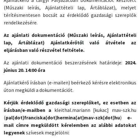
Ajánlatkérő a tárgyi Pályázatban Dokumentációt készített
(Műszaki leírás, Ajánlattételi lap, Ártáblázat), melyet
térítésmentesen bocsát az érdeklődő gazdasági szereplők
rendelkezésére.
Az ajánlati dokumentáció (Műszaki leírás, Ajánlattételi
lap, Ártáblázat) Ajánlatkérőtől való átvétele az
eljárásban való részvétel feltétele.
Az ajánlati dokumentáció beszerzésének határideje:
2024.
június 20. 14:00 óra
Ajánlatkérő írásban (e-mailen) beérkező kérésre elektronikus
úton megküldi a dokumentációt.
Kérjük érdeklődő gazdasági szereplőket, ez esetben az
írásban/e-mailben a
kleithal
.
mariann
[kukac]
mav-szk
.
hu
(
pal[dot]franciska[dot]hermina[at]mav-szk[dot]hu
)
e-
mail címre megküldött kérelemben az alábbi adatokat
legyenek
szívesek megjelölni: