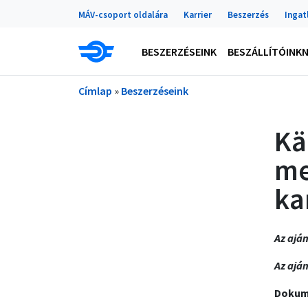
Portálok
Ugrás a tartalomra
MÁV-csoport oldalára
Karrier
Beszerzés
Ingat
Main navigation
BESZERZÉSEINK
BESZÁLLÍTÓINK
Morzsa
Címlap
Beszerzéseink
Kä
me
ka
Az aján
Az aján
Dokume