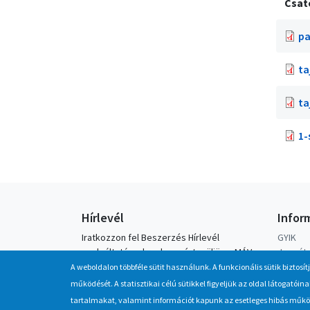
Csat
pa
ta
ta
1-
Hírlevél
Infor
Iratkozzon fel Beszerzés Hírlevél
GYIK
szolgáltatásunkra, hogy értesüljön a MÁV-
Jegyátv
csoport által indított új beszerzési
Letölt
A weboldalon többféle sütit használunk. A funkcionális sütik biztosít
eljárásokról, anyag, eszközértékesítési
működését. A statisztikai célú sütikkel figyeljük az oldal látogató
akciókról.
tartalmakat, valamint információt kapunk az esetleges hibás működé