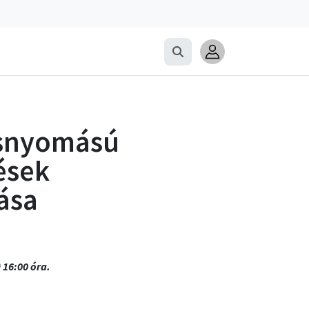
asnyomású
ések
tása
 16:00 óra.