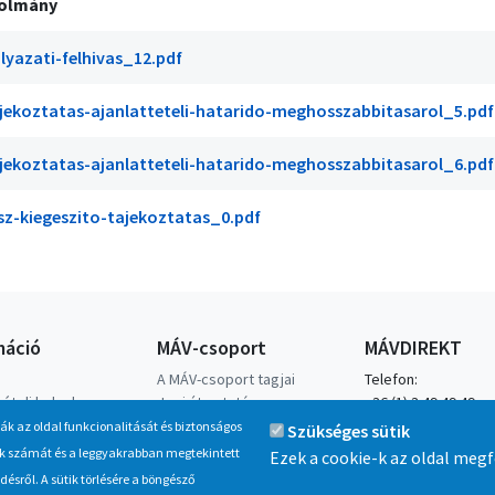
olmány
lyazati-felhivas_12.pdf
jekoztatas-ajanlatteteli-hatarido-meghosszabbitasarol_5.pdf
jekoztatas-ajanlatteteli-hatarido-meghosszabbitasarol_6.pdf
sz-kiegeszito-tajekoztatas_0.pdf
máció
MÁV-csoport
MÁVDIREKT
A MÁV-csoport tagjai
Telefon:
ételi helyek
Jogi útmutatás
+36 (1) 3 49 49 49
hető menetrendek
Adatvédelem
Mobilhálózatról:
ják az oldal funkcionalitását és biztonságos
Szükséges sütik
Kapcsolat
+36 (20/30/70) 499 
inak számát és a leggyakrabban megtekintett
Ezek a cookie-k az oldal meg
Karrier
sről. A sütik törlésére a böngésző