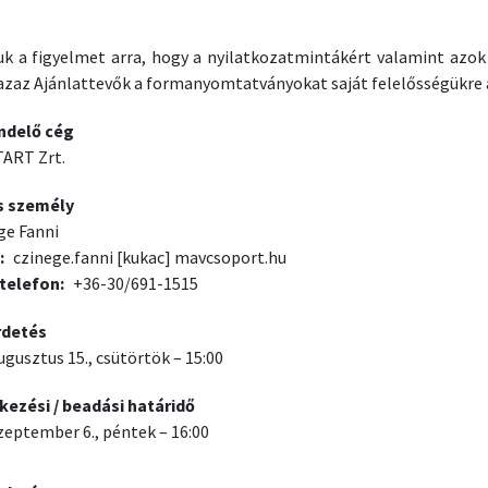
juk a figyelmet arra, hogy a nyilatkozatmintákért valamint azo
, azaz Ajánlattevők a formanyomtatványokat saját felelősségükre
ndelő cég
ART Zrt.
s személy
ge Fanni
czinege.fanni
[kukac]
mavcsoport.hu
telefon
+36-30/691-1515
rdetés
ugusztus 15., csütörtök – 15:00
kezési / beadási határidő
zeptember 6., péntek – 16:00