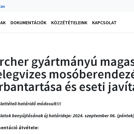
lan
NAK
DOKUMENTÁCIÓK
KÖZZÉTÉTELEINK
KAPCSOLAT
rcher gyártmányú mag
legvizes mosóberendez
rbantartása és eseti javí
lattételi határidő módosult!!!
latok benyújtásának új határideje: 2024. szeptember 06. (péntek)
ntáció átvétele: