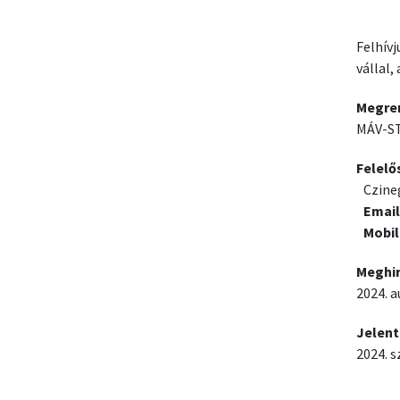
Felhív
vállal
Megre
MÁV-ST
Felelő
Czine
Email
Mobil
Meghi
2024. a
Jelent
2024. s