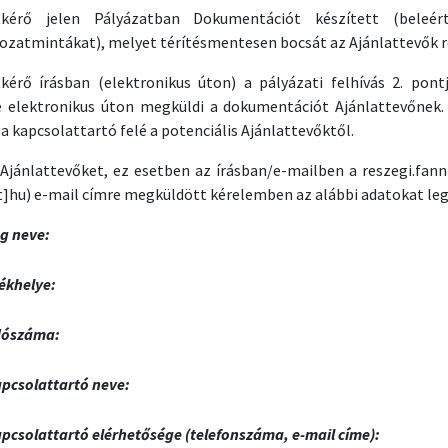
tkérő jelen Pályázatban Dokumentációt készített (beleért
kozatmintákat), melyet térítésmentesen bocsát az Ajánlattevők re
tkérő írásban (elektronikus úton) a pályázati felhívás 2. po
e elektronikus úton megküldi a dokumentációt Ajánlattevőnek. 
a kapcsolattartó felé a potenciális Ajánlattevőktől.
 Ajánlattevőket, ez esetben az írásban/e-mailben a
reszegi
.
fann
t]hu)
e-mail címre megküldött kérelemben az alábbi adatokat leg
g neve:
ékhelye:
dószáma:
pcsolattartó neve:
pcsolattartó elérhetősége (telefonszáma, e-mail címe):