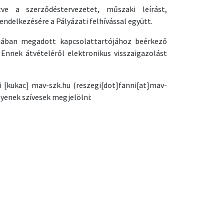
ve a szerződéstervezetet, műszaki leírást,
ndelkezésére a Pályázati felhívással együtt.
ntjában megadott kapcsolattartójához beérkező
Ennek átvételéről elektronikus visszaigazolást
i
[kukac]
mav-szk
.
hu
(reszegi[dot]fanni[at]mav-
yenek szívesek megjelölni: