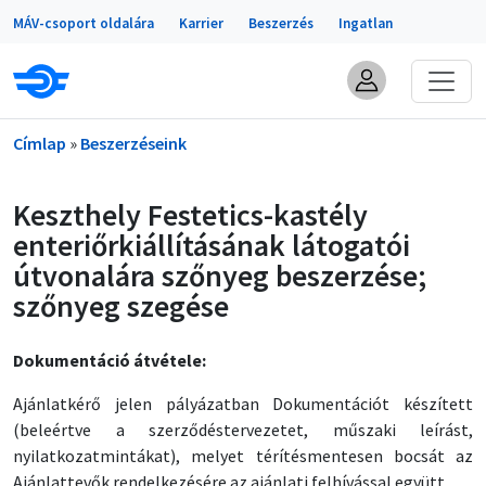
Portálok
Ugrás a tartalomra
MÁV-csoport oldalára
Karrier
Beszerzés
Ingatlan
Morzsa
Címlap
Beszerzéseink
Keszthely Festetics-kastély
enteriőrkiállításának látogatói
útvonalára szőnyeg beszerzése;
szőnyeg szegése
Dokumentáció átvétele:
Ajánlatkérő jelen pályázatban Dokumentációt készített
(beleértve a szerződéstervezetet, műszaki leírást,
nyilatkozatmintákat), melyet térítésmentesen bocsát az
Ajánlattevők rendelkezésére az ajánlati felhívással együtt.