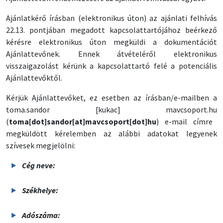
Ajánlatkérő írásban (elektronikus úton) az ajánlati felhívás
22.13. pontjában megadott kapcsolattartójához beérkező
kérésre elektronikus úton megküldi a dokumentációt
Ajánlattevőnek. Ennek átvételéről elektronikus
visszaigazolást kérünk a kapcsolattartó felé a potenciális
Ajánlattevőktől.
Kérjük Ajánlattevőket, ez esetben az írásban/e-mailben a
toma
.
sandor
[kukac]
mavcsoport
.
hu
(
toma[dot]sandor[at]mavcsoport[dot]hu
)
e-mail címre
megküldött kérelemben az alábbi adatokat legyenek
szívesek megjelölni:
Cég neve:
Székhelye:
Adószáma: