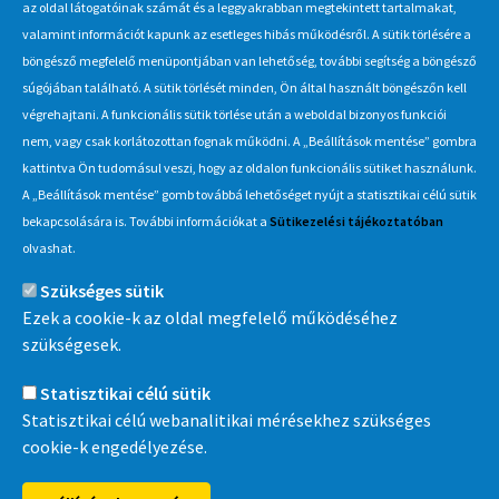
az oldal látogatóinak számát és a leggyakrabban megtekintett tartalmakat,
valamint információt kapunk az esetleges hibás működésről. A sütik törlésére a
böngésző megfelelő menüpontjában van lehetőség, további segítség a böngésző
Hírlevél
súgójában található. A sütik törlését minden, Ön által használt böngészőn kell
végrehajtani. A funkcionális sütik törlése után a weboldal bizonyos funkciói
Iratkozzon fel Beszerzés Hírlevél szolgáltatásunkra, hogy értesüljön
nem, vagy csak korlátozottan fognak működni. A „Beállítások mentése” gombra
a MÁV-csoport által indított új beszerzési eljárásokról, anyag,
kattintva Ön tudomásul veszi, hogy az oldalon funkcionális sütiket használunk.
eszközértékesítési akciókról.
A „Beállítások mentése” gomb továbbá lehetőséget nyújt a statisztikai célú sütik
Érdekel
bekapcsolására is. További információkat a
Sütikezelési tájékoztatóban
olvashat.
Szükséges sütik
Információ
Ezek a cookie-k az oldal megfelelő működéséhez
szükségesek.
MÁV-csoport
Statisztikai célú sütik
Statisztikai célú webanalitikai mérésekhez szükséges
cookie-k engedélyezése.
MÁVDIREKT