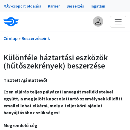
Portálok
Ugrás a tartalomra
MÁV-csoport oldalára
Karrier
Beszerzés
Ingatlan
Morzsa
Címlap
Beszerzéseink
Különféle háztartási eszközök
(hűtőszekrények) beszerzése
Tisztelt Ajánlattevő!
Ezen eljárás teljes pályázati anyagát mellékleteivel
együtt, a megjelölt kapcsolattartó személynek küldött
emailel lehet elkérni, mely a teljeskörű ajánlat
benyújtásához szükséges!
Megrendelő cég