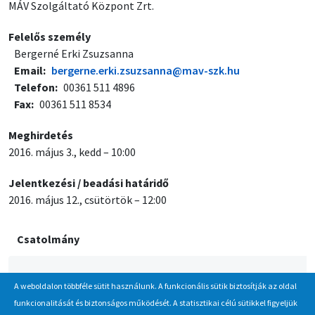
MÁV Szolgáltató Központ Zrt.
Felelős személy
Bergerné Erki Zsuzsanna
Email
bergerne.erki.zsuzsanna@mav-szk.hu
Telefon
00361 511 4896
Fax
00361 511 8534
Meghirdetés
2016. május 3., kedd – 10:00
Jelentkezési / beadási határidő
2016. május 12., csütörtök – 12:00
Csatolmány
ajanlatteteli_felhivas_hutoszekrenyek_beszerzese.pdf
A weboldalon többféle sütit használunk. A funkcionális sütik biztosítják az oldal
funkcionalitását és biztonságos működését. A statisztikai célú sütikkel figyeljük