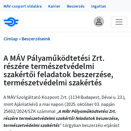
Portálok
Ugrás a tartalomra
MÁV-csoport oldalára
Karrier
Beszerzés
Ingatlan
Morzsa
Címlap
Beszerzéseink
A MÁV Pályaműködtetési Zrt.
részére természetvédelmi
szakértői feladatok beszerzése,
természetvédelmi szakértés
A MÁV Szolgáltató Központ Zrt. (1134 Budapest, Dévai u. 23.),
mint Ajánlatkérő a mai napon (2025. október 03. napján
25602/2024/SZK számmal „
A MÁV Pályaműködtetési Zrt.
részére természetvédelmi szakértői feladatok beszerzése,
természetvédelmi szakértés
” tárgyban beszerzési eljárást