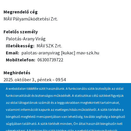
Megrendelő cég
MÁV Pályaműködtetési Zrt.
Felelős személy
Palotás-Arany Virág
Illetékesség
MÁV SZK Zrt.
Email
palotas-arany.virag
[kukac]
mav-szk.hu
Mobiltelefon
06300739722
Meghirdetés
2025. október 3., péntek – 09:54
A weboldalon többféle sütit használunk. A funkcionális sütik biztosítják az oldal
Jelentkezési / beadási határidő
funkcionalitását és biztonságos működését. A statisztikai célú sütikkel figyeljük
2025. október 10., péntek – 10:00
az oldal látogatóinak számát és a leggyakrabban megtekintett tartalmakat,
valamint információt kapunk az esetleges hibás működésről. A sütik törlésére a
böngésző megfelelő menüpontjában van lehetőség, további segítség a böngésző
Hírlevél
súgójában található. A sütik törlését minden, Ön által használt böngészőn kell
végrehajtani. A funkcionális sütik törlése után a weboldal bizonyos funkciói