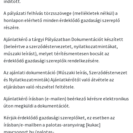
indított.
A pályázati felhívás törzsszövege (mellékletek nélkül) a
honlapon elérhető minden érdeklődő gazdasági szereplő
részére.
Ajánlatkérő a tárgyi Pályázatban Dokumentációt készített
(beleértve a szerződéstervezetet, nyilatkozatmintákat,
műszaki leírást), melyet térítésmentesen bocsát az
érdeklődő gazdasági szereplők rendelkezésére.
Az ajánlati dokumentáció (Műszaki leírás, Szerződéstervezet
és Nyilatkozatminták) Ajánlatkérőtől való átvétele az
eljárásban való részvétel feltétele.
Ajánlatkérő írásban (e-mailen) beérkező kérésre elektronikus
úton megküldi a dokumentációt.
Kérjük érdeklődő gazdasági szereplőket, ez esetben az
írásban/e-mailben a
palotas-arany
.
virag
[kukac]
mavcsoport
.
hu
(palotas-