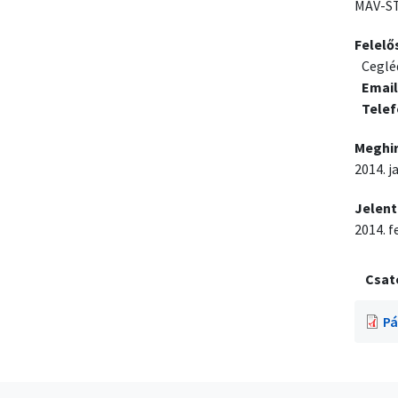
MÁV-ST
Felelő
Ceglé
Email
Tele
Meghi
2014. j
Jelent
2014. f
Csat
Pá