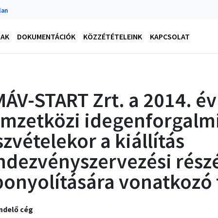
lan
NAK
DOKUMENTÁCIÓK
KÖZZÉTÉTELEINK
KAPCSOLAT
MÁV-START Zrt. a 2014. év
mzetközi idegenforgalmi 
szvételekor a kiállítás
ndezvényszervezési rész
bonyolítására vonatkozó 
ndelő cég