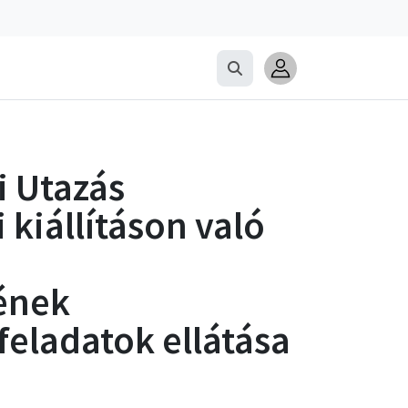
i Utazás
kiállításon való
ének
feladatok ellátása