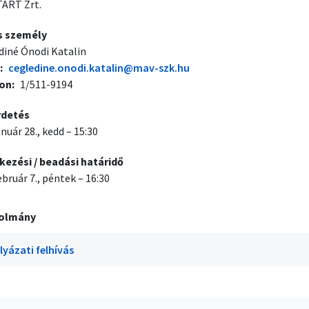
ART Zrt.
s személy
diné Ónodi Katalin
cegledine.onodi.katalin@mav-szk.hu
fon
1/511-9194
rdetés
anuár 28., kedd – 15:30
kezési / beadási határidő
ebruár 7., péntek – 16:30
olmány
lyázati felhívás