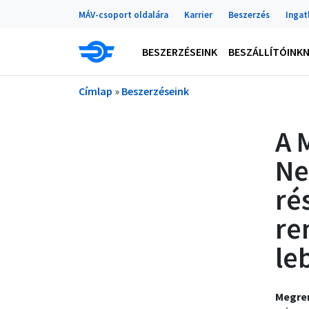
Portálok
Ugrás a tartalomra
MÁV-csoport oldalára
Karrier
Beszerzés
Ingat
Main navigation
BESZERZÉSEINK
BESZÁLLÍTÓINK
Morzsa
Címlap
Beszerzéseink
A 
Ne
ré
re
le
Megre