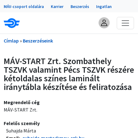
Portálok
Ugrás a tartalomra
MÁV-csoport oldalára
Karrier
Beszerzés
Ingatlan
Morzsa
Címlap
Beszerzéseink
MÁV-START Zrt. Szombathely
TSZVK valamint Pécs TSZVK részére
kétoldalas színes laminált
iránytábla készítése és feliratozása
Megrendelő cég
MÁV-START Zrt.
Felelős személy
Suhajda Márta