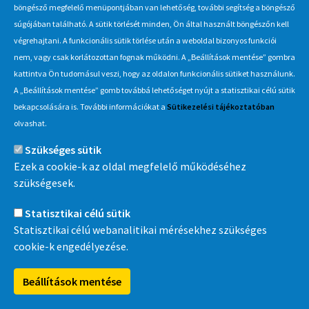
böngésző megfelelő menüpontjában van lehetőség, további segítség a böngésző
Hírlevél
súgójában található. A sütik törlését minden, Ön által használt böngészőn kell
végrehajtani. A funkcionális sütik törlése után a weboldal bizonyos funkciói
Iratkozzon fel Beszerzés Hírlevél szolgáltatásunkra, hogy értesüljön
nem, vagy csak korlátozottan fognak működni. A „Beállítások mentése” gombra
a MÁV-csoport által indított új beszerzési eljárásokról, anyag,
kattintva Ön tudomásul veszi, hogy az oldalon funkcionális sütiket használunk.
eszközértékesítési akciókról.
A „Beállítások mentése” gomb továbbá lehetőséget nyújt a statisztikai célú sütik
Érdekel
bekapcsolására is. További információkat a
Sütikezelési tájékoztatóban
olvashat.
Szükséges sütik
Információ
Ezek a cookie-k az oldal megfelelő működéséhez
szükségesek.
MÁV-csoport
Statisztikai célú sütik
Statisztikai célú webanalitikai mérésekhez szükséges
cookie-k engedélyezése.
MÁVDIREKT
Beállítások mentése