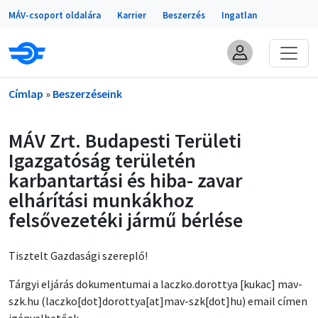
Portálok
Ugrás a tartalomra
MÁV-csoport oldalára
Karrier
Beszerzés
Ingatlan
Morzsa
Címlap
Beszerzéseink
MÁV Zrt. Budapesti Területi
Igazgatóság területén
karbantartási és hiba- zavar
elhárítási munkákhoz
felsővezetéki jármű bérlése
Tisztelt Gazdasági szereplő!
Tárgyi eljárás dokumentumai a
laczko
.
dorottya
[kukac]
mav-
szk
.
hu
(laczko[dot]dorottya[at]mav-szk[dot]hu)
email címen