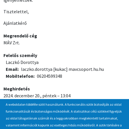
igényelhetőek.
Tisztelettel,
Ajánlatkérő
Megrendelő cég
MÁV Zrt.
Felelős személy
Laczkó Dorottya
Email
laczko.dorottya
[kukac]
mavcsoport.hu.hu
Mobiltelefon
06204599348
Meghirdetés
2024. december 20., péntek – 13:04
A weboldalon többféle sütit használunk. A funkcionális sütik biztosítják az oldal
Jelentkezési / beadási határidő
funkcionalitását és biztonságos működését. A statisztikai célú sütikkel figyeljük
2025. január 21., kedd – 10:00
az oldal látogatóinak számát és a leggyakrabban megtekintett tartalmakat,
valamint információt kapunk az esetleges hibás működésről. A sütik törlésére a