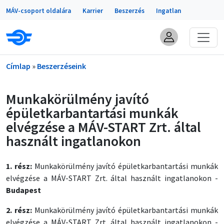
Portálok
Ugrás a tartalomra
MÁV-csoport oldalára
Karrier
Beszerzés
Ingatlan
Morzsa
Címlap
Beszerzéseink
Munkakörülmény javító
épületkarbantartási munkák
elvégzése a MÁV-START Zrt. által
használt ingatlanokon
1. rész:
Munkakörülmény javító épületkarbantartási munkák
elvégzése a MÁV-START Zrt. által használt ingatlanokon -
Budapest
2. rész:
Munkakörülmény javító épületkarbantartási munkák
elvégzése a MÁV-START Zrt. által használt ingatlanokon -