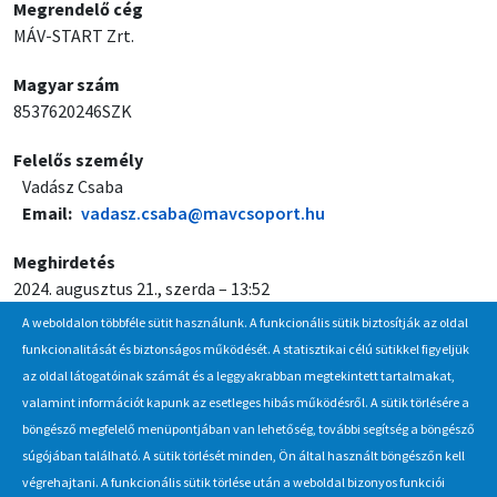
Megrendelő cég
MÁV-START Zrt.
Magyar szám
8537620246SZK
Felelős személy
Vadász Csaba
Email
vadasz.csaba@mavcsoport.hu
Meghirdetés
2024. augusztus 21., szerda – 13:52
A weboldalon többféle sütit használunk. A funkcionális sütik biztosítják az oldal
Jelentkezési / beadási határidő
funkcionalitását és biztonságos működését. A statisztikai célú sütikkel figyeljük
2024. szeptember 5., csütörtök – 12:00
az oldal látogatóinak számát és a leggyakrabban megtekintett tartalmakat,
valamint információt kapunk az esetleges hibás működésről. A sütik törlésére a
böngésző megfelelő menüpontjában van lehetőség, további segítség a böngésző
Hírlevél
súgójában található. A sütik törlését minden, Ön által használt böngészőn kell
végrehajtani. A funkcionális sütik törlése után a weboldal bizonyos funkciói
Iratkozzon fel Beszerzés Hírlevél szolgáltatásunkra, hogy értesüljön