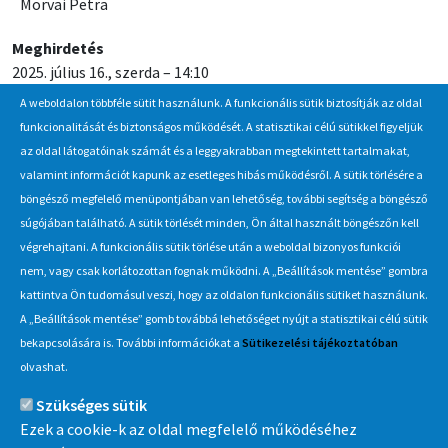
Morvai Petra
Meghirdetés
2025. július 16., szerda – 14:10
A weboldalon többféle sütit használunk. A funkcionális sütik biztosítják az oldal
Jelentkezési / beadási határidő
funkcionalitását és biztonságos működését. A statisztikai célú sütikkel figyeljük
2025. augusztus 6., szerda – 12:00
az oldal látogatóinak számát és a leggyakrabban megtekintett tartalmakat,
valamint információt kapunk az esetleges hibás működésről. A sütik törlésére a
böngésző megfelelő menüpontjában van lehetőség, további segítség a böngésző
Hírlevél
súgójában található. A sütik törlését minden, Ön által használt böngészőn kell
végrehajtani. A funkcionális sütik törlése után a weboldal bizonyos funkciói
Iratkozzon fel Beszerzés Hírlevél szolgáltatásunkra, hogy értesüljön
nem, vagy csak korlátozottan fognak működni. A „Beállítások mentése” gombra
a MÁV-csoport által indított új beszerzési eljárásokról, anyag,
kattintva Ön tudomásul veszi, hogy az oldalon funkcionális sütiket használunk.
eszközértékesítési akciókról.
A „Beállítások mentése” gomb továbbá lehetőséget nyújt a statisztikai célú sütik
Érdekel
bekapcsolására is. További információkat a
Sütikezelési tájékoztatóban
olvashat.
Szükséges sütik
Információ
Ezek a cookie-k az oldal megfelelő működéséhez