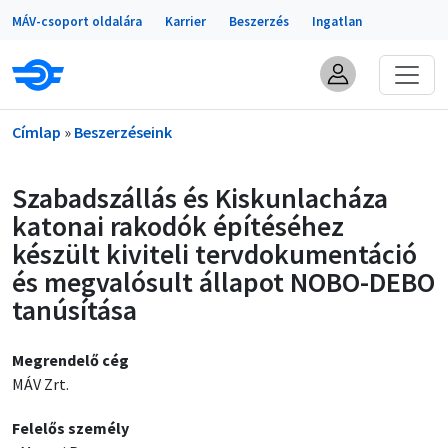
Portálok
Ugrás a tartalomra
MÁV-csoport oldalára
Karrier
Beszerzés
Ingatlan
Morzsa
Címlap
Beszerzéseink
Szabadszállás és Kiskunlacháza
katonai rakodók építéséhez
készült kiviteli tervdokumentáció
és megvalósult állapot NOBO-DEBO
tanúsítása
Megrendelő cég
MÁV Zrt.
Felelős személy