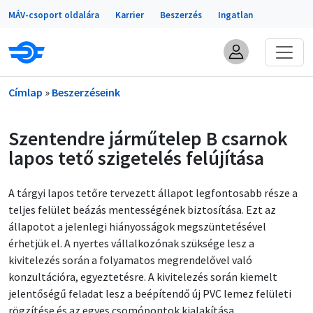
Portálok
Ugrás a tartalomra
MÁV-csoport oldalára
Karrier
Beszerzés
Ingatlan
Morzsa
Címlap
Beszerzéseink
Szentendre járműtelep B csarnok
lapos tető szigetelés felújítása
A tárgyi lapos tetőre tervezett állapot legfontosabb része a
teljes felület beázás mentességének biztosítása. Ezt az
állapotot a jelenlegi hiányosságok megszüntetésével
érhetjük el. A nyertes vállalkozónak szüksége lesz a
kivitelezés során a folyamatos megrendelővel való
konzultációra, egyeztetésre. A kivitelezés során kiemelt
jelentőségű feladat lesz a beépítendő új PVC lemez felületi
rögzítése és az egyes csomópontok kialakítása,