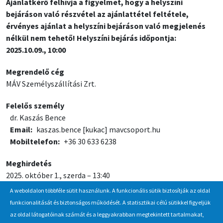
Ajánlatkérő felhívja a figyelmet, hogy a helyszíni
bejáráson való részvétel az ajánlattétel feltétele,
érvényes ajánlat a helyszíni bejáráson való megjelenés
nélkül nem tehető! Helyszíni bejárás időpontja:
2025.10.09., 10:00
Megrendelő cég
MÁV Személyszállítási Zrt.
Felelős személy
dr. Kaszás Bence
Email
kaszas.bence
[kukac]
mavcsoport.hu
Mobiltelefon
+36 30 633 6238
Meghirdetés
2025. október 1., szerda – 13:40
A weboldalon többféle sütit használunk. A funkcionális sütik biztosítják az oldal
Jelentkezési / beadási határidő
funkcionalitását és biztonságos működését. A statisztikai célú sütikkel figyeljük
2025. október 22., szerda – 12:00
az oldal látogatóinak számát és a leggyakrabban megtekintett tartalmakat,