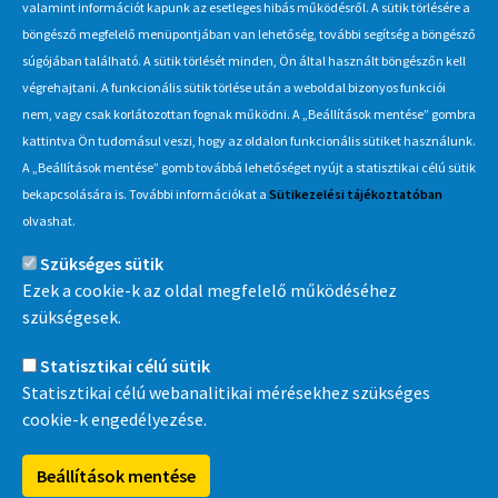
valamint információt kapunk az esetleges hibás működésről. A sütik törlésére a
böngésző megfelelő menüpontjában van lehetőség, további segítség a böngésző
Hírlevél
súgójában található. A sütik törlését minden, Ön által használt böngészőn kell
végrehajtani. A funkcionális sütik törlése után a weboldal bizonyos funkciói
Iratkozzon fel Beszerzés Hírlevél szolgáltatásunkra, hogy értesüljön
nem, vagy csak korlátozottan fognak működni. A „Beállítások mentése” gombra
a MÁV-csoport által indított új beszerzési eljárásokról, anyag,
kattintva Ön tudomásul veszi, hogy az oldalon funkcionális sütiket használunk.
eszközértékesítési akciókról.
A „Beállítások mentése” gomb továbbá lehetőséget nyújt a statisztikai célú sütik
Érdekel
bekapcsolására is. További információkat a
Sütikezelési tájékoztatóban
olvashat.
Szükséges sütik
Információ
Ezek a cookie-k az oldal megfelelő működéséhez
szükségesek.
MÁV-csoport
Statisztikai célú sütik
Statisztikai célú webanalitikai mérésekhez szükséges
cookie-k engedélyezése.
MÁVDIREKT
Beállítások mentése