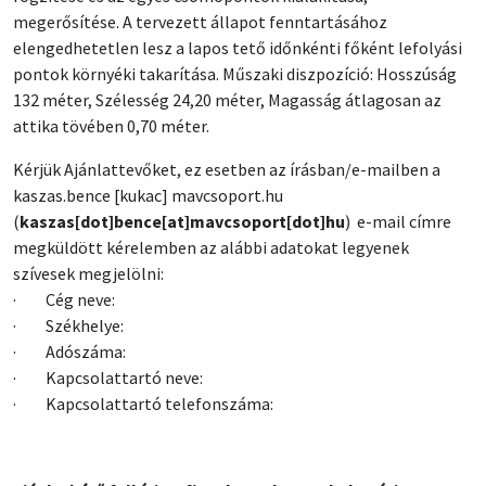
megerősítése. A tervezett állapot fenntartásához
elengedhetetlen lesz a lapos tető időnkénti főként lefolyási
pontok környéki takarítása. Műszaki diszpozíció: Hosszúság
132 méter, Szélesség 24,20 méter, Magasság átlagosan az
attika tövében 0,70 méter.
Kérjük Ajánlattevőket, ez esetben az írásban/e-mailben a
kaszas
.
bence
[kukac]
mavcsoport
.
hu
(
kaszas[dot]bence[at]mavcsoport[dot]hu
)
e-mail címre
megküldött kérelemben az alábbi adatokat legyenek
szívesek megjelölni:
· Cég neve:
· Székhelye:
· Adószáma:
· Kapcsolattartó neve:
· Kapcsolattartó telefonszáma: