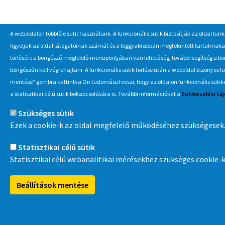
A weboldalon többféle sütit használunk. A funkcionális sütik biztosítják az oldal fun
figyeljük az oldal látogatóinak számát és a leggyakrabban megtekintett tartalmaka
törlésére a böngésző megfelelő menüpontjában van lehetőség, további segítség a bön
böngészőn kell végrehajtani. A funkcionális sütik törlése után a weboldal bizonyos 
mentése” gombra kattintva Ön tudomásul veszi, hogy az oldalon funkcionális sütik
a statisztikai célú sütik bekapcsolására is. További információkat a
Sütikezelési tá
Szükséges sütik
Ezek a cookie-k az oldal megfelelő működéséhez szükségesek
Statisztikai célú sütik
Statisztikai célú webanalitikai mérésekhez szükséges cookie-
Beállítások mentése