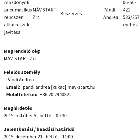
mozdonyok
06-56-
pneumatikus
MÁV START
Pándi
421-
Beszerzés
rendszer
Zrt.
Andrea
533/25
alkatrészek
mellék
javítása
Megrendelő cég
MÁV-START Zrt.
Felelős személy
Pándi Andrea
Email
pandi.andrea
[kukac]
mav-start.hu
Mobiltelefon
+36 20 2940822
Meghirdetés
2015. október 5., hétfő – 09:30
Jelentkezési / beadási határidő
2015. december 21., hétfő – 11:00