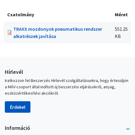
Csatolmány
Méret
TRAXX mozdonyok pneumatikus rendszer
551.25
alkatrészek javítása
KB
Hírlevél
Iratkozzon fel Beszerzés Hírlevél szolgáltatásunkra, hogy értesüljön
a MÁV-csoport által indított új beszerzési eljárásokról, anyag,
eszközértékesítési akciókról.
Érdekel
Információ