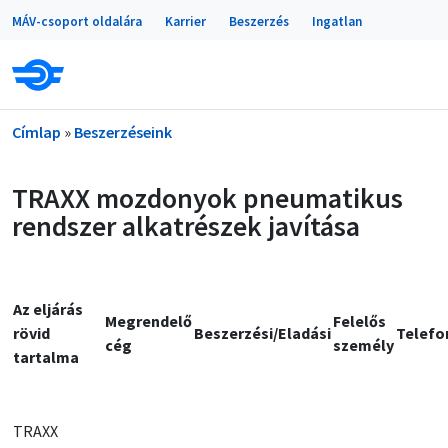
Portálok
Ugrás a tartalomra
MÁV-csoport oldalára
Karrier
Beszerzés
Ingatlan
Morzsa
Címlap
Beszerzéseink
TRAXX mozdonyok pneumatikus
rendszer alkatrészek javítása
Az eljárás
Megrendelő
Felelős
rövid
Beszerzési/Eladási
Telefo
cég
személy
tartalma
TRAXX