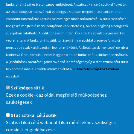
Jelentkezési / beadási határidő
funkcionalitását és biztonságos működését. A statisztikai célú sütikkel figyeljük
2025. december 17., szerda – 14:00
az oldal látogatóinak számát és a leggyakrabban megtekintett tartalmakat,
valamint információt kapunk az esetleges hibás működésről. A sütik törlésére a
böngésző megfelelő menüpontjában van lehetőség, további segítség a böngésző
Hírlevél
súgójában található. A sütik törlését minden, Ön által használt böngészőn kell
végrehajtani. A funkcionális sütik törlése után a weboldal bizonyos funkciói
Iratkozzon fel Beszerzés Hírlevél szolgáltatásunkra, hogy értesüljön
nem, vagy csak korlátozottan fognak működni. A „Beállítások mentése” gombra
a MÁV-csoport által indított új beszerzési eljárásokról, anyag,
kattintva Ön tudomásul veszi, hogy az oldalon funkcionális sütiket használunk.
eszközértékesítési akciókról.
A „Beállítások mentése” gomb továbbá lehetőséget nyújt a statisztikai célú sütik
Érdekel
bekapcsolására is. További információkat a
Sütikezelési tájékoztatóban
olvashat.
Szükséges sütik
Információ
Ezek a cookie-k az oldal megfelelő működéséhez
szükségesek.
MÁV-csoport
Statisztikai célú sütik
Statisztikai célú webanalitikai mérésekhez szükséges
cookie-k engedélyezése.