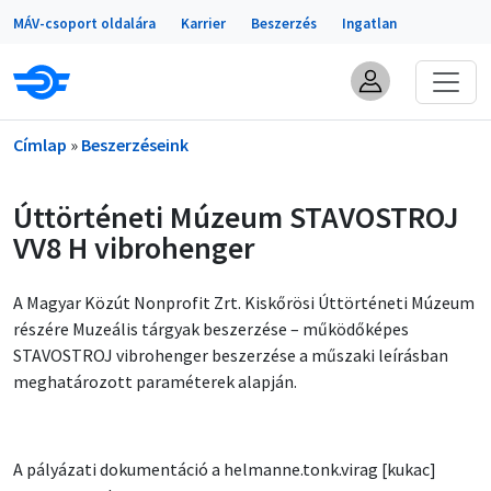
Portálok
Ugrás a tartalomra
MÁV-csoport oldalára
Karrier
Beszerzés
Ingatlan
Morzsa
Címlap
Beszerzéseink
Úttörténeti Múzeum STAVOSTROJ
VV8 H vibrohenger
A Magyar Közút Nonprofit Zrt. Kiskőrösi Úttörténeti Múzeum
részére Muzeális tárgyak beszerzése – működőképes
STAVOSTROJ vibrohenger beszerzése a műszaki leírásban
meghatározott paraméterek alapján.
A pályázati dokumentáció a
helmanne
.
tonk
.
virag
[kukac]