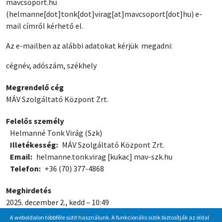
mavcsoport
.
hu
(helmanne[dot]tonk[dot]virag[at]mavcsoport[dot]hu)
e-
mail címről kérhető el.
Az e-mailben az alábbi adatokat kérjük megadni:
cégnév, adószám, székhely
Megrendelő cég
MÁV Szolgáltató Központ Zrt.
Felelős személy
Helmanné Tonk Virág (Szk)
Illetékesség
MÁV Szolgáltató Központ Zrt.
Email
helmanne.tonk.virag
[kukac]
mav-szk.hu
Telefon
+36 (70) 377-4868
Meghirdetés
2025. december 2., kedd – 10:49
A weboldalon többféle sütit használunk. A funkcionális sütik biztosítják az oldal