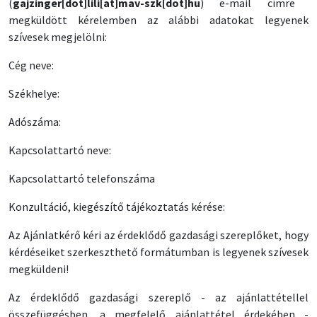
(
gajzinger[dot]lili[at]mav-szk[dot]hu
)
e-mail címre
megküldött kérelemben az alábbi adatokat legyenek
szívesek megjelölni:
Cég neve:
Székhelye:
Adószáma:
Kapcsolattartó neve:
Kapcsolattartó telefonszáma
Konzultáció, kiegészítő tájékoztatás kérése:
Az Ajánlatkérő kéri az érdeklődő gazdasági szereplőket, hogy
kérdéseiket szerkeszthető formátumban is legyenek szívesek
megküldeni!
Az érdeklődő gazdasági szereplő - az ajánlattétellel
összefüggésben, a megfelelő ajánlattétel érdekében -