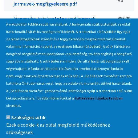
KB
jarmuvek-megfigyelesere.pdf
kiegeszito-tajekoztatas-vadkamerak-
466.39
A weboldalon többféle sütit használunk. A funkcionális sütik biztosítják az oldal
beszerzese.pdf
KB
funkcionalitását és biztonságos működését. A statisztikai célú sütikkel figyeljük
az oldal látogatóinak számát és a leggyakrabban megtekintett tartalmakat,
valamint információt kapunk az esetleges hibás működésről. A sütik törlésére a
böngésző megfelelő menüpontjában van lehetőség, további segítség a böngésző
Hírlevél
súgójában található. A sütik törlését minden, Ön által használt böngészőn kell
végrehajtani. A funkcionális sütik törlése után a weboldal bizonyos funkciói
Iratkozzon fel Beszerzés Hírlevél szolgáltatásunkra, hogy értesüljön
nem, vagy csak korlátozottan fognak működni. A „Beállítások mentése” gombra
a MÁV-csoport által indított új beszerzési eljárásokról, anyag,
kattintva Ön tudomásul veszi, hogy az oldalon funkcionális sütiket használunk.
eszközértékesítési akciókról.
A „Beállítások mentése” gomb továbbá lehetőséget nyújt a statisztikai célú sütik
Érdekel
bekapcsolására is. További információkat a
Sütikezelési tájékoztatóban
olvashat.
Szükséges sütik
Információ
Ezek a cookie-k az oldal megfelelő működéséhez
szükségesek.