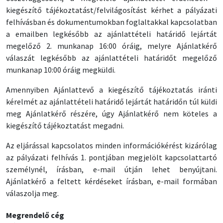
kiegészítő tájékoztatást/felvilágosítást kérhet a pályázati
felhívásban és dokumentumokban foglaltakkal kapcsolatban
a emailben legkésőbb az ajánlattételi határidő lejártát
megelőző 2. munkanap 16:00 óráig, melyre Ajánlatkérő
válaszát legkésőbb az ajánlattételi határidőt megelőző
munkanap 10:00 óráig megküldi.
Amennyiben Ajánlattevő a kiegészítő tájékoztatás iránti
kérelmét az ajánlattételi határidő lejártát határidőn túl küldi
meg Ajánlatkérő részére, úgy Ajánlatkérő nem köteles a
kiegészítő tájékoztatást megadni.
Az eljárással kapcsolatos minden információkérést kizárólag
az pályázati felhívás 1. pontjában megjelölt kapcsolattartó
személynél, írásban, e-mail útján lehet benyújtani.
Ajánlatkérő a feltett kérdéseket írásban, e-mail formában
válaszolja meg.
Megrendelő cég