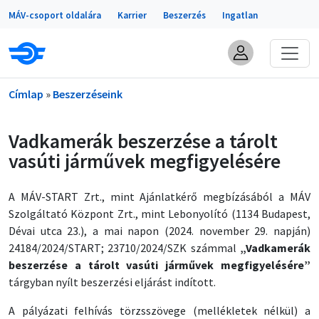
Portálok
Ugrás a tartalomra
MÁV-csoport oldalára
Karrier
Beszerzés
Ingatlan
Morzsa
Címlap
Beszerzéseink
Vadkamerák beszerzése a tárolt
vasúti járművek megfigyelésére
A MÁV-START Zrt., mint Ajánlatkérő megbízásából a MÁV
Szolgáltató Központ Zrt., mint Lebonyolító (1134 Budapest,
Dévai utca 23.), a mai napon (2024. november 29. napján)
24184/2024/START; 23710/2024/SZK számmal
„Vadkamerák
beszerzése a tárolt vasúti járművek megfigyelésére”
tárgyban nyílt beszerzési eljárást indított.
A pályázati felhívás törzsszövege (mellékletek nélkül) a