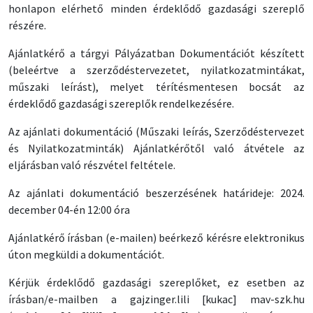
honlapon elérhető minden érdeklődő gazdasági szereplő
részére.
Ajánlatkérő a tárgyi Pályázatban Dokumentációt készített
(beleértve a szerződéstervezetet, nyilatkozatmintákat,
műszaki leírást), melyet térítésmentesen bocsát az
érdeklődő gazdasági szereplők rendelkezésére.
Az ajánlati dokumentáció (Műszaki leírás, Szerződéstervezet
és Nyilatkozatminták) Ajánlatkérőtől való átvétele az
eljárásban való részvétel feltétele.
Az ajánlati dokumentáció beszerzésének határideje: 2024.
december 04-én 12:00 óra
Ajánlatkérő írásban (e-mailen) beérkező kérésre elektronikus
úton megküldi a dokumentációt.
Kérjük érdeklődő gazdasági szereplőket, ez esetben az
írásban/e-mailben a
gajzinger
.
lili
[kukac]
mav-szk
.
hu