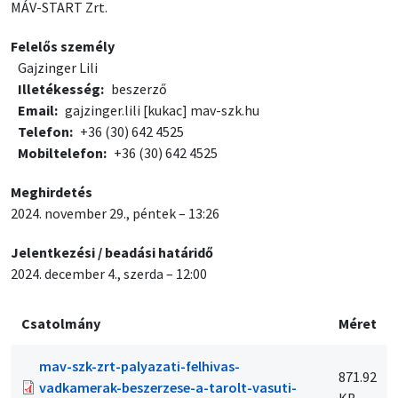
MÁV-START Zrt.
Felelős személy
Gajzinger Lili
Illetékesség
beszerző
Email
gajzinger.lili
[kukac]
mav-szk.hu
Telefon
+36 (30) 642 4525
Mobiltelefon
+36 (30) 642 4525
Meghirdetés
2024. november 29., péntek – 13:26
Jelentkezési / beadási határidő
2024. december 4., szerda – 12:00
Csatolmány
Méret
mav-szk-zrt-palyazati-felhivas-
871.92
vadkamerak-beszerzese-a-tarolt-vasuti-