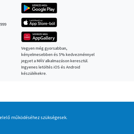
Kép
Kép
4999
Kép
Vegyen még gyorsabban,
kényelmesebben és 5% kedvezménnyel
jegyet a MÁV alkalmazáson keresztül.
Ingyenes letöltés iOS és Android
készülékekre.
felelő működéséhez szükségesek.