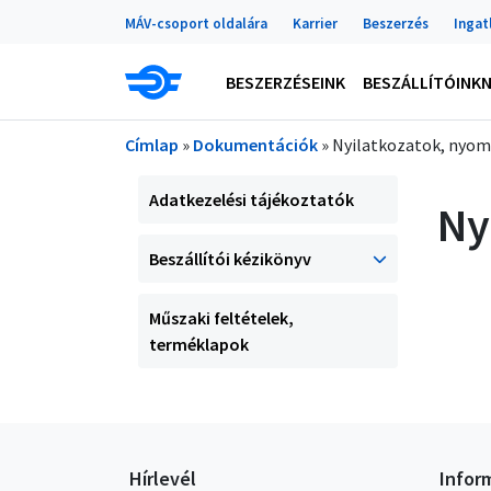
Portálok
Ugrás a tartalomra
MÁV-csoport oldalára
Karrier
Beszerzés
Ingat
Main navigation
BESZERZÉSEINK
BESZÁLLÍTÓINK
Morzsa
Címlap
Dokumentációk
Nyilatkozatok, nyom
Oldal menü
Adatkezelési tájékoztatók
Ny
Beszállítói kézikönyv
Műszaki feltételek,
terméklapok
Hírlevél
Infor