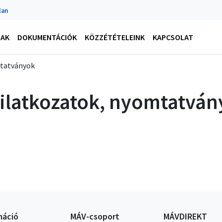
lan
NAK
DOKUMENTÁCIÓK
KÖZZÉTÉTELEINK
KAPCSOLAT
tatványok
ilatkozatok, nyomtatván
máció
MÁV-csoport
MÁVDIREKT