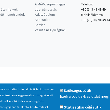
A MÁV-csoport tagjai
Telefon:
ételi helyek
Jogi útmutatás
+36 (1) 3 49 49 49
hető menetrendek
Adatvédelem
Mobilhálózatról:
Kapcsolat
+36 (20/30/70) 499 
Karrier
Vasút a nagyvilágban
ják az oldal funkcionalitását és biztonságos
Szükséges sütik
inak számát és a leggyakrabban megtekintett
Ezek a cookie-k az oldal meg
sről. A sütik törlésére a böngésző
Statisztikai célú sütik
 súgójában található. A sütik törlését