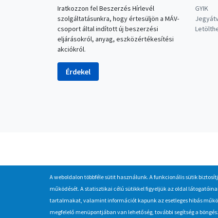
Iratkozzon fel Beszerzés Hírlevél
GYIK
szolgáltatásunkra, hogy értesüljön a MÁV-
Jegyátv
csoport által indított új beszerzési
Letölt
eljárásokról, anyag, eszközértékesítési
akciókról.
Érdekel
A weboldalon többféle sütit használunk. A funkcionális sütik biztosít
működését. A statisztikai célú sütikkel figyeljük az oldal látogató
tartalmakat, valamint információt kapunk az esetleges hibás működé
megfelelő menüpontjában van lehetőség, további segítség a böngésző