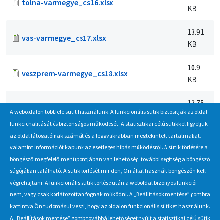
tolna-varmegye_cs16.xlsx
KB
13.91
vas-varmegye_cs17.xlsx
KB
10.9
veszprem-varmegye_cs18.xlsx
KB
13.75
zala-varmegye_cs19.xlsx
A weboldalon többféle sütit használunk. A funkcionális sütik biztosítják az oldal
KB
funkcionalitását és biztonságos működését. A statisztikai célú sütikkel figyeljük
az oldal látogatóinak számát és a leggyakrabban megtekintett tartalmakat,
valamint információt kapunk az esetleges hibás működésről. A sütik törlésére a
böngésző megfelelő menüpontjában van lehetőség, további segítség a böngésző
Hírlevél
súgójában található. A sütik törlését minden, Ön által használt böngészőn kell
végrehajtani. A funkcionális sütik törlése után a weboldal bizonyos funkciói
Iratkozzon fel Beszerzés Hírlevél szolgáltatásunkra, hogy értesüljön
nem, vagy csak korlátozottan fognak működni. A „Beállítások mentése” gombra
a MÁV-csoport által indított új beszerzési eljárásokról, anyag,
kattintva Ön tudomásul veszi, hogy az oldalon funkcionális sütiket használunk.
eszközértékesítési akciókról.
A „Beállítások mentése” gomb továbbá lehetőséget nyújt a statisztikai célú sütik