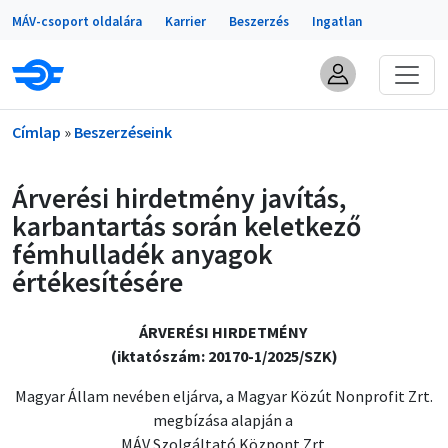
Portálok
Ugrás a tartalomra
MÁV-csoport oldalára
Karrier
Beszerzés
Ingatlan
Morzsa
Címlap
Beszerzéseink
Árverési hirdetmény javítás,
karbantartás során keletkező
fémhulladék anyagok
értékesítésére
ÁRVERÉSI HIRDETMÉNY
(iktatószám:
20170-1/2025/SZK)
Magyar Állam nevében eljárva, a Magyar Közút Nonprofit Zrt.
megbízása alapján a
MÁV Szolgáltató Központ Zrt.