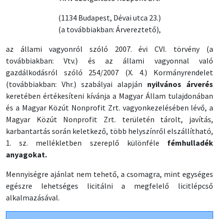
(1134 Budapest, Dévai utca 23.)
(a továbbiakban: Árvereztető),
az állami vagyonról szóló 2007. évi CVI. törvény (a
továbbiakban: Vtv.) és az állami vagyonnal való
gazdálkodásról szóló 254/2007 (X. 4.) Kormányrendelet
(továbbiakban: Vhr.) szabályai alapján
nyilvános árverés
keretében értékesíteni kívánja a Magyar Állam tulajdonában
és a Magyar Közút Nonprofit Zrt. vagyonkezelésében lévő, a
Magyar Közút Nonprofit Zrt. területén tárolt, javítás,
karbantartás során keletkező, több helyszínről elszállítható,
1. sz. mellékletben szereplő különféle
fémhulladék
anyagokat.
Mennyiségre ajánlat nem tehető, a csomagra, mint egységes
egészre lehetséges licitálni a megfelelő licitlépcső
alkalmazásával.