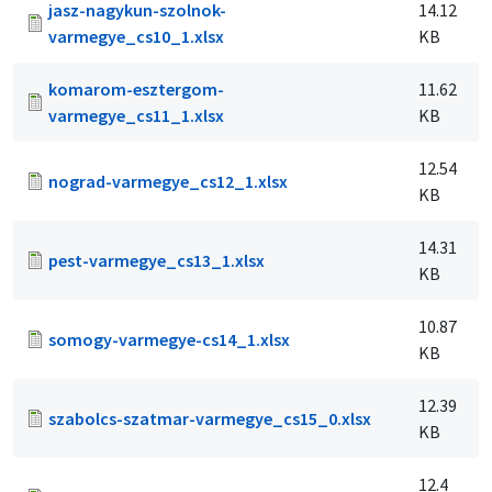
jasz-nagykun-szolnok-
14.12
varmegye_cs10_1.xlsx
KB
komarom-esztergom-
11.62
varmegye_cs11_1.xlsx
KB
12.54
nograd-varmegye_cs12_1.xlsx
KB
14.31
pest-varmegye_cs13_1.xlsx
KB
10.87
somogy-varmegye-cs14_1.xlsx
KB
12.39
szabolcs-szatmar-varmegye_cs15_0.xlsx
KB
12.4