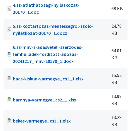
4.sz-atlathatosagi-nyilatkozat-
68 KB
20170_1.doc
5.sz-koztartozas-mentessegrol-szolo-
24.78
nyilatkozat-20170_1.docx
KB
6.sz-mnv-s-adasveteli-szerzodes-
64.01
femhulladek-forditott-adozas-
KB
20241217_mnv-20170_1.docx
15.52
bacs-kiskun-varmegye_cs1_1.xlsx
KB
13.99
baranya-varmegye_cs2_1.xlsx
KB
13.28
bekes-varmegye_cs3_1.xlsx
KB