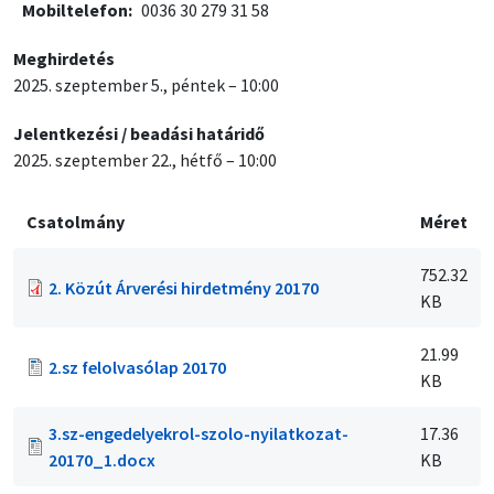
Mobiltelefon
0036 30 279 31 58
Meghirdetés
2025. szeptember 5., péntek – 10:00
Jelentkezési / beadási határidő
2025. szeptember 22., hétfő – 10:00
Csatolmány
Méret
752.32
2. Közút Árverési hirdetmény 20170
KB
21.99
2.sz felolvasólap 20170
KB
3.sz-engedelyekrol-szolo-nyilatkozat-
17.36
20170_1.docx
KB