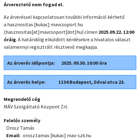
Árvereztető nem fogad el.
Az árveréssel kapcsolatosan további információ kérhető
a
hasznositas
[kukac]
mavcsoport
.
hu
(hasznositas[at]mavcsoport[dot]hu)
címen
2025.09.22. 12:00
óráig
. A határidőig elküldött kérdésekre a hivatalos választ
valamennyi regisztrált résztvevő megkapja.
Az árverés időpontja: 2025. 09.30. 10:00 óra
Az árverés helye: 1134 Budapest, Dévai utca 23.
Megrendelő cég
MÁV Szolgáltató Központ Zrt.
Felelős személy
Orosz Tamás
Email
orosz.tamas
[kukac]
mav-szk.hu